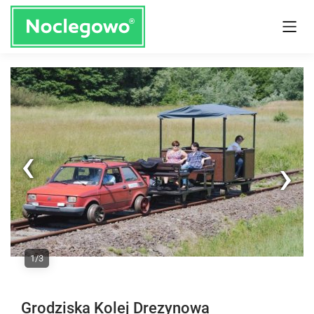
Next
1/3
Previous
Grodziska Kolej Drezynowa