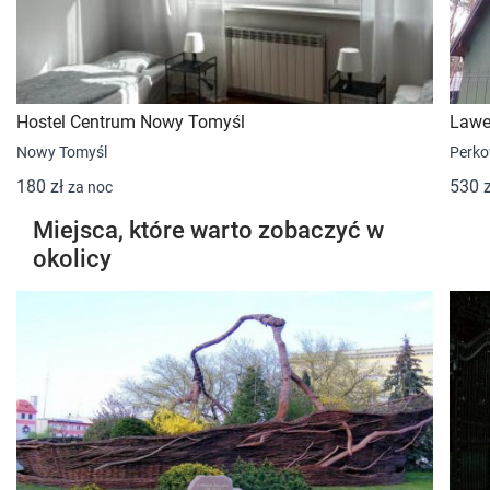
Hostel Centrum Nowy Tomyśl
Lawe
Nowy Tomyśl
Perk
180 zł
530 
za noc
Miejsca, które warto zobaczyć w
okolicy