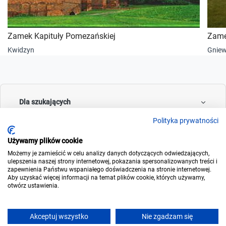
Zamek Kapituły Pomezańskiej
Zame
Kwidzyn
Gnie
Dla szukających
Polityka prywatności
Używamy plików cookie
Dla wynajmujących
Możemy je zamieścić w celu analizy danych dotyczących odwiedzających,
ulepszenia naszej strony internetowej, pokazania spersonalizowanych treści i
zapewnienia Państwu wspaniałego doświadczenia na stronie internetowej.
Aby uzyskać więcej informacji na temat plików cookie, których używamy,
otwórz ustawienia.
O noclegowo
Akceptuj wszystko
Nie zgadzam się