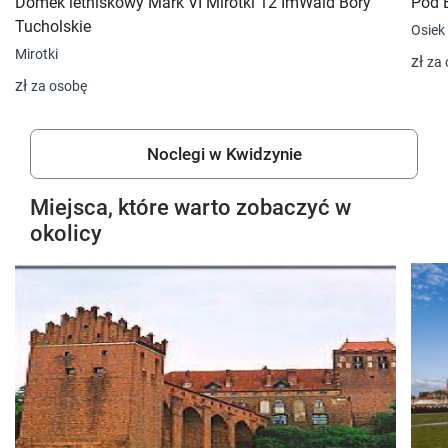
Domek letniskowy Mark VI Mirotki 12 ImWald Bory
Pod 
Tucholskie
Osiek
Mirotki
zł
za 
zł
za osobę
Noclegi w Kwidzynie
Miejsca, które warto zobaczyć w
okolicy