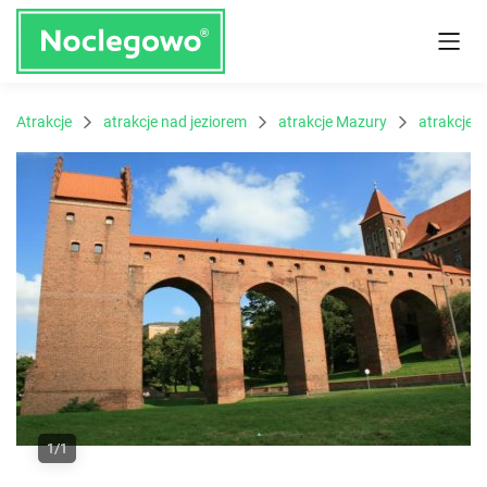
Atrakcje
atrakcje nad jeziorem
atrakcje Mazury
atrakcje 
1/1