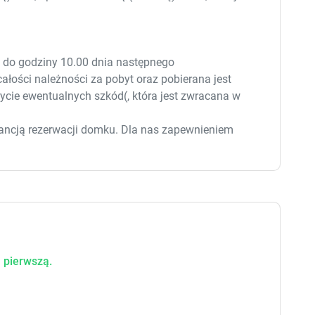
e
e
s
s
.
.
0 do godziny 10.00 dnia następnego
całości należności za pobyt oraz pobierana jest
ycie ewentualnych szkód(, która jest zwracana w
rancją rezerwacji domku. Dla nas zapewnieniem
y o kontakt telefoniczny lub mailowy.
elkie Państwa pytania.
wiązują turnusy od weekendu do weekendu (przyjazd
botę lub niedzielę. Ewentualną inną długość pobytu,
ndywidualnie, jak i stosowną cenę. W okresie od 26.04
 pierwszą.
ierana jest opłata za energię elektryczną wg.
 Więcej informacji na naszej stronie