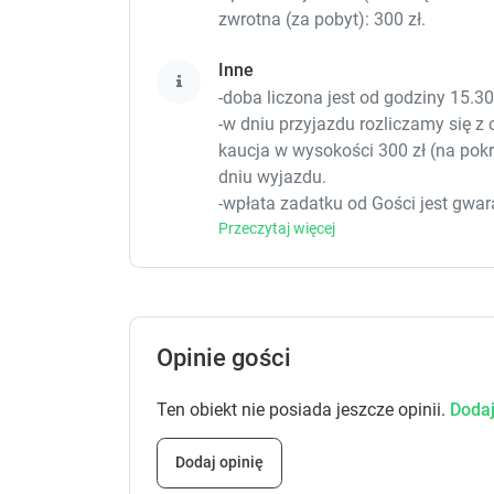
zwrotna (za pobyt): 300 zł.
Inne
-doba liczona jest od godziny 15.3
-w dniu przyjazdu rozliczamy się z 
kaucja w wysokości 300 zł (na pokr
dniu wyjazdu.
-wpłata zadatku od Gości jest gwa
przyjazdu Gości.
Przeczytaj więcej
W sprawie wolnych terminów prosim
numer tel: -
Postaramy się odpowiedzieć na wsz
Od 23 czerwca do 30 sierpnia obo
Opinie gości
w sobotę lub niedzielę-wyjazd w so
krótszą niż 7 dni, należy ustalać i
Ten obiekt nie posiada jeszcze opinii.
Dodaj
do 28.06 oraz od 16.08 do 28.09 pob
wskazań licznika i taryfy operatora.
Dodaj opinię