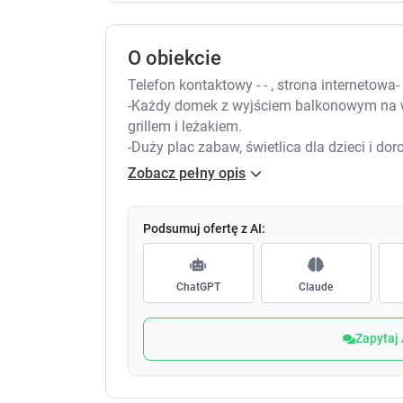
O obiekcie
Telefon kontaktowy - - , strona internetowa-
-Każdy domek z wyjściem balkonowym na 
grillem i leżakiem.
-Duży plac zabaw, świetlica dla dzieci i dor
ogrodzony
Zobacz pełny opis
-Blisko morza (7-10 min), centrum tylko 100
-Każdy domek z kuchnią, z pełnym wyposa
-Przestronny pokój dzienny z rozkładaną po
Podsumuj ofertę z AI:
telewizorem
- Sypialnia w domkach piętrowych znajduje
ChatGPT
Claude
turystyczne dla małych dzieci.
-Nowoczesna łazienka z kabiną prysznicow
-Przy każdym domku suszarka na pranie. Do
Zapytaj
deska do prasowania.
-Akceptujemy zwierzęta. Każdy ogródek pr
z pobliskich plaż jest możliwość przebywa