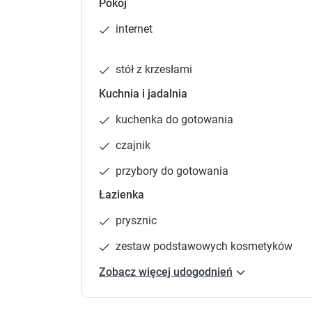
sierpień od 08.08 do 15.08 -360 zł od 15.08
Pokój
do 20.09 -150 zł wrzesień
internet
stół z krzesłami
Kuchnia i jadalnia
kuchenka do gotowania
czajnik
przybory do gotowania
Łazienka
prysznic
zestaw podstawowych kosmetyków
Zobacz więcej udogodnień