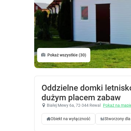
Pokaż wszystkie (30)
Oddzielne domki letnis
dużym placem zabaw
Białej Mewy 6a
, 72-344 Rewal
Pokaż na mapi
Obiekt na wyłączność
Stworzony dla