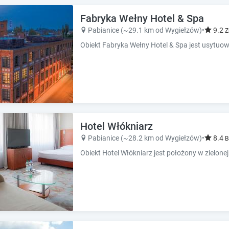
k
k
k
k
Fabryka Wełny Hotel & Spa
e
e
Pabianice (~29.1 km od Wygiełzów)
•
9.2
Z
y
y
t
t
o
o
g
g
e
e
t
t
t
t
h
h
e
e
Hotel Włókniarz
k
k
Pabianice (~28.2 km od Wygiełzów)
•
8.4
B
e
e
y
y
b
b
o
o
a
a
r
r
d
d
s
s