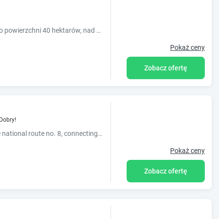
Hotel Wodnik położony jest w otoczeniu lasów o powierzchni 40 hektarów, nad rzeką Widawką. Oferuje on pokoje z telewizorem z dostępem do kanałów satelitarnych i bezpłatnym dostępem do inter...
Pokaż ceny
Zobacz ofertę
Dobry!
Hotel Sport is located in Bełchatów, close to the national route no. 8, connecting Warsaw and Wrocław. It offers comfortable rooms with satellite TV and free high speed WiFi.
Pokaż ceny
Zobacz ofertę