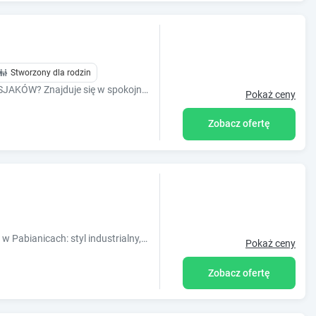
Stworzony dla rodzin
OŚRODEK WYPOCZYNKOWY ?OSADA OSJAKÓW? Znajduje się w spokojnej okolicy wśród lasów i pól, 100 metrów od brzegu Warty w miejscowości Osjaków.
Pokaż ceny
Zobacz ofertę
Nowoczesny Fabryka Wełny Hotel & SPA w Pabianicach: styl industrialny, komfortowe pokoje, spa, basen, restauracja i bliskość Łodzi.
Pokaż ceny
Zobacz ofertę