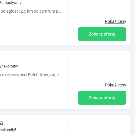
Fantastyczny!
Obiekt Rezydencja Dwór Polski położony jest w odległości 2,5 km od centrum Bełchatowa. Oferuje on restaurację oraz bezpłatne WiFi. Na miejscu dostępny jest prywatny parking. Wszystkie pokoje ...
Pokaż ceny
Zobacz ofertę
Znakomity!
Obiekt Noclegi i Restauracja Gracja, położony w miejscowości Bełchatów, zapewnia ogród. Oferta obiektu obejmuje wspólną kuchnię. Na miejscu znajduje się również restauracja. Na miejscu dos...
Pokaż ceny
Zobacz ofertę
ja
nakomity!