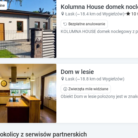
e
e
Kolumna House domek nocle
ine
.
.
Łask (~18.4 km od Wygiełzów)
•
10
P
P
Bezpłatne anulowanie
r
r
e
e
s
s
s
s
t
t
h
h
e
e
q
q
Dom w lesie
u
u
Łask (~18.8 km od Wygiełzów)
e
e
s
Zwierzęta mile widziane
s
t
t
i
i
o
o
n
n
m
m
a
a
okolicy z serwisów partnerskich
r
r