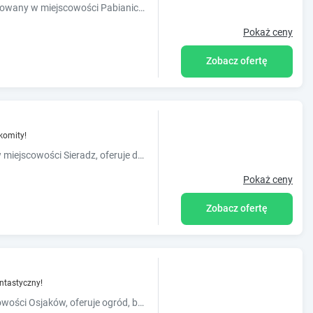
Obiekt Willa Impresja Hotel i Restauracja, usytuowany w miejscowości Pabianice, oferuje ogród, bezpłatny prywatny parking, taras oraz bar. Odległość ważnych miejsc od obiektu: Łódzki Ogród B...
Pokaż ceny
Zobacz ofertę
komity!
Obiekt Apartamenty - Dom Hrabiny, położony w miejscowości Sieradz, oferuje dostęp do ogrodu z tarasem. Obiekt zapewnia bezpłatne WiFi we wszystkich pomieszczeniach. Na terenie obiektu dostępny j...
Pokaż ceny
Zobacz ofertę
ntastyczny!
Obiekt Zajazd Podjadek, usytuowany w miejscowości Osjaków, oferuje ogród, bezpłatny prywatny parking, taras oraz bar. Odległość ważnych miejsc od obiektu: Dwór Olszewskich – 44 km. Oferta o...