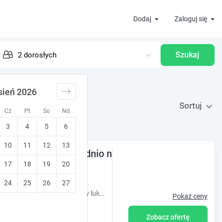
Dodaj
Zaloguj się
Szukaj
sień 2026
Sortuj
Cz
Pt
So
Nd
3
4
5
6
10
11
12
13
em na las bezpośrednio nad zalewem (łódzkie)
17
18
19
20
ełzów)
24
25
26
27
Jeżeli pięć gwiazdek w standardzie to dla Ciebie zbyt mało - oferujemy luksus hotelu, prywatność domu oraz klimat campingu z milionem gwiazd nad głową
Pokaż ceny
Zobacz ofertę