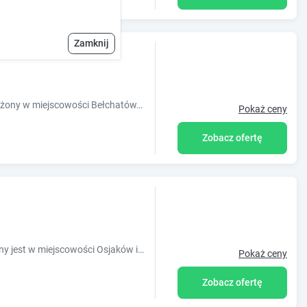
Zamknij
Obiekt Noclegi i Restauracja Gracja, położony w miejscowości Bełchatów, zapewnia ogród. Oferta obiektu obejmuje wspólną kuchnię. Na miejscu z
Pokaż ceny
Zobacz ofertę
Obiekt Stary Spichlerz nad Wartą położony jest w miejscowości Osjaków i oferuje balkon, ogród oraz bezpłatne Wi-Fi. Odległość ważnych miejs
Pokaż ceny
Zobacz ofertę