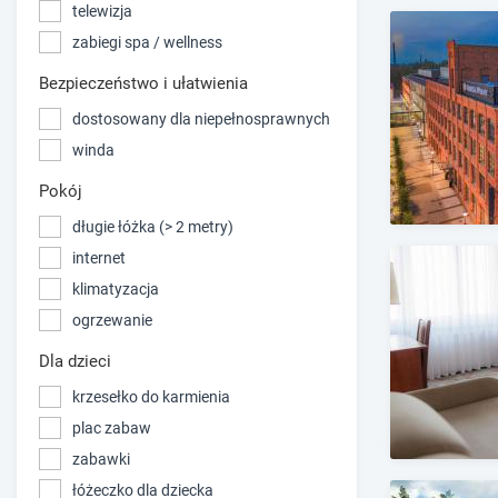
telewizja
zabiegi spa / wellness
Bezpieczeństwo i ułatwienia
dostosowany dla niepełnosprawnych
winda
Pokój
długie łóżka (> 2 metry)
internet
klimatyzacja
ogrzewanie
Dla dzieci
krzesełko do karmienia
plac zabaw
zabawki
łóżeczko dla dziecka