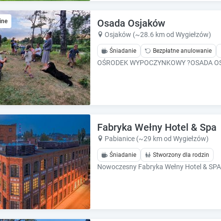
e
e
c
c
Osada Osjaków
a
ine
a
l
l
Osjaków (~28.6 km od Wygiełzów)
e
e
Śniadanie
Bezpłatne anulowanie
n
n
d
d
a
a
r
r
a
a
n
n
d
d
s
Fabryka Wełny Hotel & Spa
s
e
e
Pabianice (~29 km od Wygiełzów)
l
l
Śniadanie
Stworzony dla rodzin
e
e
c
c
t
t
a
a
d
d
a
a
t
t