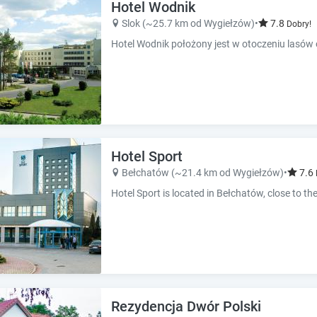
h
h
Hotel Wodnik
o
o
Slok (~25.7 km od Wygiełzów)
•
7.8
Dobry!
r
r
t
t
c
c
u
u
t
t
s
s
f
f
o
o
r
r
Hotel Sport
c
c
Bełchatów (~21.4 km od Wygiełzów)
•
7.6
h
h
a
a
n
n
g
g
i
i
n
n
g
g
d
d
a
a
Rezydencja Dwór Polski
t
t