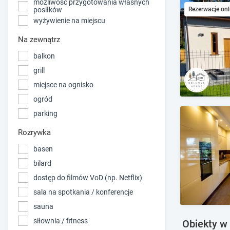
możliwość przygotowania własnych
Rezerwacje onl
posiłków
wyżywienie na miejscu
Na zewnątrz
balkon
grill
miejsce na ognisko
ogród
parking
Rozrywka
basen
bilard
dostęp do filmów VoD (np. Netflix)
sala na spotkania / konferencje
sauna
siłownia / fitness
Obiekty w 