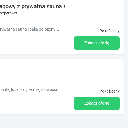
gowy z prywatna sauną suchą i balią
Wyjątkowy!
KOLUMNA HOUSE domek noclegowy z prywatną sauną i balią położony w miejscowości Łask Kolumna.
Pokaż ceny
Zobacz ofertę
Obiekt Dom w lesie położony jest w znakomitej lokalizacji w miejscowości Łask i oferuje sprzęt do grillowania oraz całodobową recepcję.
Pokaż ceny
Zobacz ofertę