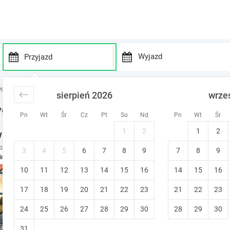
P
P
r
r
egi Województwo łódzkie
noclegi Ziemia Sieradzka
noclegi Wygiełzów
sierpień 2026
wrze
e
e
s
s
ygiełzów
Pn
Wt
Śr
Cz
Pt
So
Nd
Pn
Wt
Śr
s
s
t
t
1
2
1
2
- noclegi w okolicy
h
h
e
e
3
4
5
6
7
8
9
7
8
9
Nowoczesne domki z widoki
ine
d
d
10
11
12
13
14
15
o
16
14
15
16
o
Kolonia Łobudzice (~10.4 km od Wygi
w
w
Bezpłatne anulowanie
17
18
19
20
21
22
23
21
22
23
n
n
a
a
24
25
26
27
28
29
30
28
29
30
r
r
r
r
31