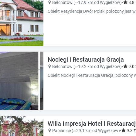
Bełchatów (~17.9 km od Wygiełzów)
•
8.8
e
e
s
s
.
.
Noclegi i Restauracja Gracja
Bełchatów (~19.2 km od Wygiełzów)
•
9.0
Willa Impresja Hotel i Restaurac
Pabianice (~29.1 km od Wygiełzów)
•
9.3
Z