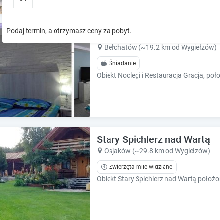
o
o
w
w
k
k
Podaj termin, a otrzymasz ceny za pobyt.
Noclegi i Restauracja Gracja
e
e
y
y
Bełchatów (~19.2 km od Wygiełzów)
t
t
Śniadanie
o
o
i
i
n
n
t
t
e
e
r
r
a
a
Stary Spichlerz nad Wartą
c
c
t
t
Osjaków (~29.8 km od Wygiełzów)
w
w
Zwierzęta mile widziane
i
i
t
t
h
h
t
t
h
h