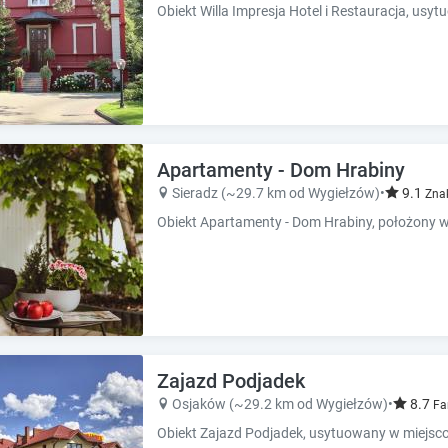
Apartamenty - Dom Hrabiny
Sieradz (~29.7 km od Wygiełzów)
•
9.1
Zna
Zajazd Podjadek
Osjaków (~29.2 km od Wygiełzów)
•
8.7
Fa