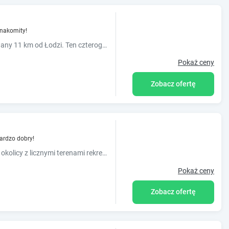
nakomity!
Obiekt Fabryka Wełny Hotel & Spa jest usytuowany 11 km od Łodzi. Ten czterogwiazdkowy, wielokrotnie nagrodzony hotel mieści się w budynku dawnej fabryki z XIX wieku.
Pokaż ceny
Zobacz ofertę
ardzo dobry!
Obiekt Hotel Włókniarz jest położony w zielonej okolicy z licznymi terenami rekreacyjnymi, w pobliżu trasy łączącej Łódź z Bełchatowem. Oferuje on saunę, z której Goście mogą korzysta?...
Pokaż ceny
Zobacz ofertę