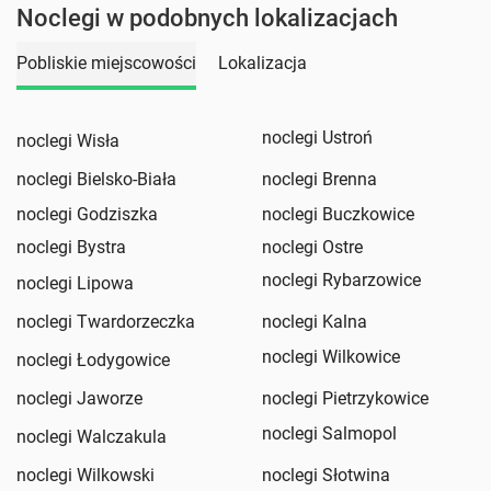
Noclegi w podobnych lokalizacjach
Pobliskie miejscowości
Lokalizacja
noclegi Ustroń
noclegi Wisła
noclegi Bielsko-Biała
noclegi Brenna
noclegi Godziszka
noclegi Buczkowice
noclegi Bystra
noclegi Ostre
noclegi Rybarzowice
noclegi Lipowa
noclegi Twardorzeczka
noclegi Kalna
noclegi Wilkowice
noclegi Łodygowice
noclegi Jaworze
noclegi Pietrzykowice
noclegi Salmopol
noclegi Walczakula
noclegi Wilkowski
noclegi Słotwina