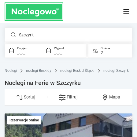
Szczyrk
Przyjazd
Wyjazd
Goście
_._._
_._._
2
Noclegi
noclegi Beskidy
noclegi Beskid Śląski
noclegi Szczyrk
Noclegi na Ferie w Szczyrku
Sortuj
Filtruj
Mapa
Rezerwacje online