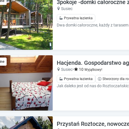
e
e
3pokoje -domki całoroczne 
ine
c
c
Susiec
a
a
Prywatna łazienka
l
l
e
e
n
n
d
d
a
a
r
r
a
a
n
n
Hacjenda. Gospodarstwo agr
ine
d
d
Susiec
•
10
Wyjątkowy!
s
s
e
Prywatna łazienka
Stworzony dla ro
e
l
l
e
e
c
c
t
t
a
a
d
d
a
a
Przystań Roztocze, nowocze
t
t