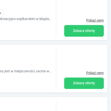
u
Zapraszamy do domków nad zalewem rekreacyjno-wędkarskim w Majdanie Sopockim. Teren ośrodka przylega bezpośrednio do zalewu . Jednocześnie jest to spok
Pokaż ceny
Zobacz ofertę
Obiekt Ulęgałki Roztocze Stodoła położony jest w miejscowości Jacnia w regionie lubelskie i oferuje balkon oraz widok na ogród. Oferta domu wak
Pokaż ceny
Zobacz ofertę