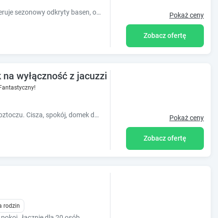
Obiekt Agroturystyka Zacisze Guciów oferuje sezonowy odkryty basen, ogród oraz różne opcje zakwaterowania, w których zapewniono klimatyzację, ta
Pokaż ceny
Zobacz ofertę
 na wyłączność z jacuzzi i sauną
Fantastyczny!
Domek w malowniczej wsi Szostaki na Roztoczu. Cisza, spokój, domek do dyspozycji gości. Zapraszamy do rezerwacji noclegów.
Pokaż ceny
Zobacz ofertę
a rodzin
pokoi , łącznie dla 20 osób.