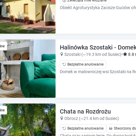
Zwierzęta mile widziane
e
e
s
s
.
.
Halinówka Szostaki - Domek
ine
Szostaki (~19.3 km od Susiec)
•
8.8
Bezpłatne anulowanie
Chata na Rozdrożu
ine
Obrocz (~21.4 km od Susiec)
Bezpłatne anulowanie
Stworzony dl
Chata przy samym lesie. Do dyspozycji 6 