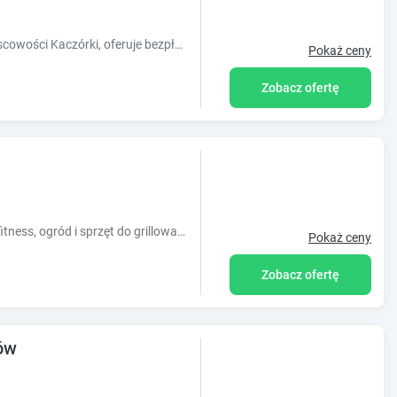
Obiekt Ostoja Kaczórki, położony w miejscowości Kaczórki, oferuje bezpłatne Wi-Fi, klimatyzację, ogród oraz sprzęt do grillowania. Odległoś
Pokaż ceny
Zobacz ofertę
Obiekt Domek pod Lipą oferuje centrum fitness, ogród i sprzęt do grillowania. Usytuowany jest on w miejscowości Narol. Odległość ważnych miejs
Pokaż ceny
Zobacz ofertę
ów