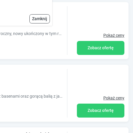
sem
Zamknij
Witam Państwa mam do wynajęcia całoroczny, nowy ukończony w tym roku domek położony w sercu pięknego Roztocza w miejscowości Wólka Łosiniecka
Pokaż ceny
Zobacz ofertę
Dwa 9 osobowe domki letniskowe wraz z basenami oraz gorącą balią z jacuzzi.
Pokaż ceny
Zobacz ofertę