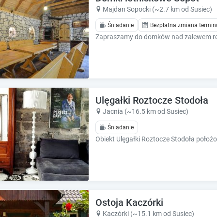
k
k
Majdan Sopocki (~2.7 km od Susiec)
k
k
e
e
Śniadanie
Bezpłatna zmiana termin
y
y
t
t
o
o
g
g
e
e
t
t
t
t
Ulęgałki Roztocze Stodoła
h
h
Jacnia (~16.5 km od Susiec)
e
e
k
k
Śniadanie
e
e
y
y
b
b
o
o
a
a
r
r
d
d
Ostoja Kaczórki
s
s
Kaczórki (~15.1 km od Susiec)