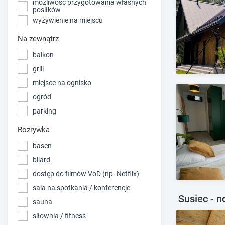
możliwość przygotowania własnych
posiłków
wyżywienie na miejscu
Na zewnątrz
balkon
grill
miejsce na ognisko
ogród
parking
Rozrywka
basen
bilard
dostęp do filmów VoD (np. Netflix)
sala na spotkania / konferencje
Susiec - n
sauna
siłownia / fitness