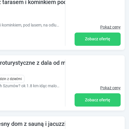
z tarasem i kominkiem pod lasem, na odludziu na 
Dwa domki całoroczne, każdy z tarasem i kominkiem, pod lasem, na odludziu, na uboczu, tuż obok tras pieszych i rowerowych. Ogrzewanie podłogowe, WiFi.
Pokaż ceny
Zobacz ofertę
oturystyczne z dala od miejskiego zgiełku.
dzin z dziećmi
Jak daleko jest od nas do Roztoczańskich Szumów? ok 1.8 km idąc malowniczym szlakiem turystycznym. Cenisz sobie wypoczynek w ciszy, z dala od zg...
Pokaż ceny
Zobacz ofertę
sny dom z sauną i jacuzzi