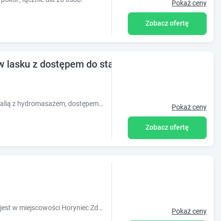
Pokaż ceny
Zobacz ofertę
w lasku z dostępem do stawu kąpielowego
Domek położony w lasku z zewnętrzną balią z hydromasażem, dostępem do stawu kąpielowego, pomostu ze sprzętem plażowym i możliwością łowienia ryb.
Pokaż ceny
Zobacz ofertę
Obiekt Apartament w centrum położony jest w miejscowości Horyniec Zdrój i oferuje klimatyzację. Odległość ważnych miejsc od obiektu: Horyniec
Pokaż ceny