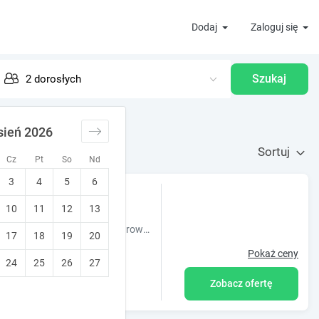
Dodaj
Zaloguj się
Szukaj
sień 2026
Sortuj
Cz
Pt
So
Nd
3
4
5
6
10
11
12
13
Obiekt Stokrotka, położony w miejscowości Susiec, oferuje bezpłatne rowery, ogród oraz różne opcje zakwaterowania, w których zapewniono taras
17
18
19
20
Pokaż ceny
24
25
26
27
Zobacz ofertę