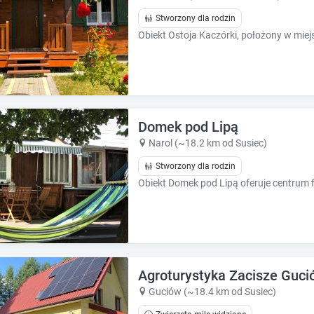
h
h
o
o
Stworzony dla rodzin
r
r
t
t
c
c
u
u
t
t
s
s
f
f
Domek pod Lipą
o
o
Narol (~18.2 km od Susiec)
r
r
c
c
Stworzony dla rodzin
h
h
a
a
n
n
g
g
i
i
n
n
g
g
Agroturystyka Zacisze Guci
d
d
Guciów (~18.4 km od Susiec)
a
a
t
t