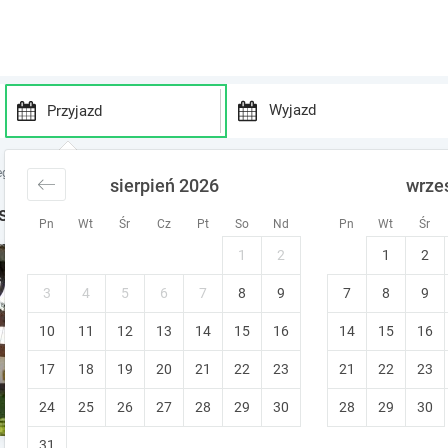
P
P
r
r
egi Roztocze
noclegi Susiec
sierpień 2026
wrze
e
e
s
s
siec
Pn
Wt
Śr
Cz
Pt
So
Nd
Pn
Wt
Śr
s
s
t
t
1
2
1
2
Stokrotka
h
h
e
e
Susiec
3
4
5
6
7
8
9
7
8
9
d
d
10
11
12
13
14
15
o
16
14
15
16
o
w
w
17
18
19
20
21
22
23
21
22
23
n
n
a
a
24
25
26
27
28
29
30
28
29
30
r
r
r
r
31