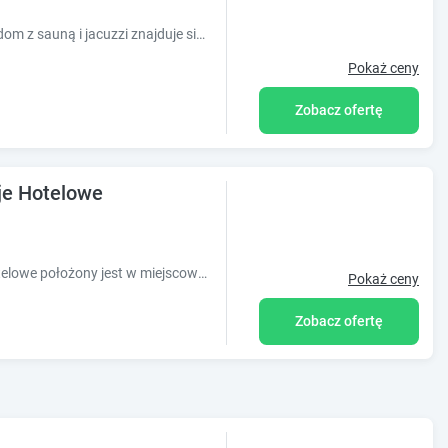
Obiekt Przystań Roztocze, nowoczesny dom z sauną i jacuzzi znajduje się w miejscowości Susiec i zapewnia ogród, wspólny salon oraz wspólną kuc
Pokaż ceny
Zobacz ofertę
je Hotelowe
Obiekt KWARC Restauracja & Pokoje Hotelowe położony jest w miejscowości Susiec i zapewnia widok na miasto. Na miejscu znajduje się też restauracj
Pokaż ceny
Zobacz ofertę