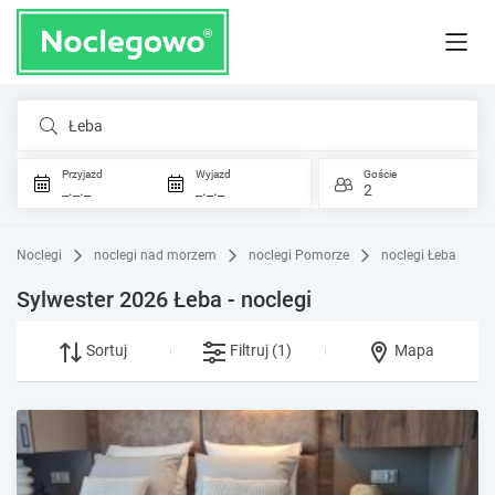
Łeba
Przyjazd
Wyjazd
Goście
_._._
_._._
2
Noclegi
noclegi nad morzem
noclegi Pomorze
noclegi Łeba
Sylwester 2026 Łeba - noclegi
Sortuj
Filtruj
(1)
Mapa