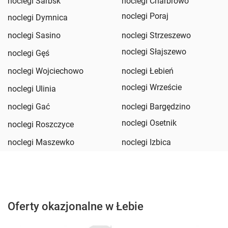
noclegi Sarbsk
noclegi Charbrowo
noclegi Poraj
noclegi Dymnica
noclegi Sasino
noclegi Strzeszewo
noclegi Słajszewo
noclegi Gęś
noclegi Wojciechowo
noclegi Łebień
noclegi Wrzeście
noclegi Ulinia
noclegi Gać
noclegi Bargędzino
noclegi Osetnik
noclegi Roszczyce
noclegi Maszewko
noclegi Izbica
Oferty okazjonalne w Łebie