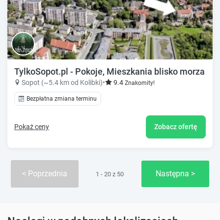
TylkoSopot.pl - Pokoje, Mieszkania blisko morza
Sopot (~5.4 km od Kolibki)
•
9.4
Znakomity!
Bezpłatna zmiana terminu
Pokaż ceny
Zobacz ofertę
Poprzednia
Następna
1 - 20 z 50