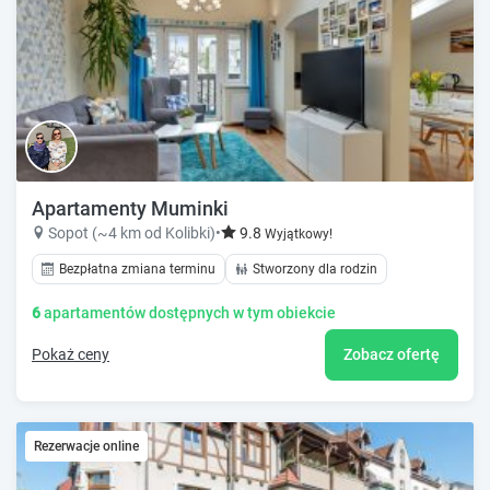
Apartamenty Muminki
Sopot (~4 km od Kolibki)
•
9.8
Wyjątkowy!
Bezpłatna zmiana terminu
Stworzony dla rodzin
6
apartamentów dostępnych w tym obiekcie
Pokaż ceny
Zobacz ofertę
Rezerwacje online