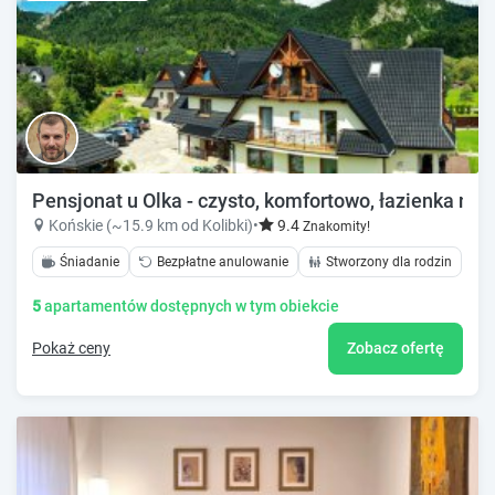
Pensjonat u Olka - czysto, komfortowo, łazienka na
Końskie (~15.9 km od Kolibki)
•
9.4
Znakomity!
Śniadanie
Bezpłatne anulowanie
Stworzony dla rodzin
5
apartamentów dostępnych w tym obiekcie
Pokaż ceny
Zobacz ofertę