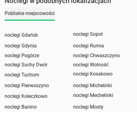
Noclegi w podobnych lokalizacjach
Pobliskie miejscowości
noclegi Sopot
noclegi Gdańsk
noclegi Gdynia
noclegi Rumia
noclegi Pogórze
noclegi Chwaszczyno
noclegi Suchy Dwór
noclegi Wolność
noclegi Kosakowo
noclegi Tuchom
noclegi Pierwoszyno
noclegi Michelinki
noclegi Mechelinki
noclegi Koleczkowo
noclegi Banino
noclegi Mosty