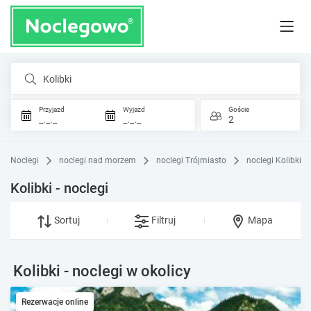
Kolibki
Przyjazd
Wyjazd
Goście
_._._
_._._
2
Noclegi
noclegi nad morzem
noclegi Trójmiasto
noclegi Kolibki
Kolibki - noclegi
Sortuj
Filtruj
Mapa
Kolibki - noclegi w okolicy
Rezerwacje online