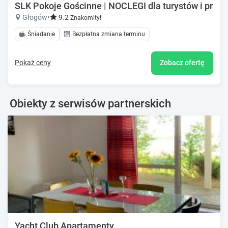
SLK Pokoje Gościnne | NOCLEGI dla turystów i prac
Głogów
•
9.2
Znakomity!
Śniadanie
Bezpłatna zmiana terminu
Pokaż ceny
Zobacz ofertę
Obiekty z serwisów partnerskich
Yacht Club Apartamenty