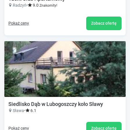
Radzyń
•
9.0
Znakomity!
Pokaż ceny
Zobacz ofertę
Siedlisko Dąb w Lubogoszczy koło Sławy
Sława
•
6.1
Pokaż ceny
Zobacz ofertę