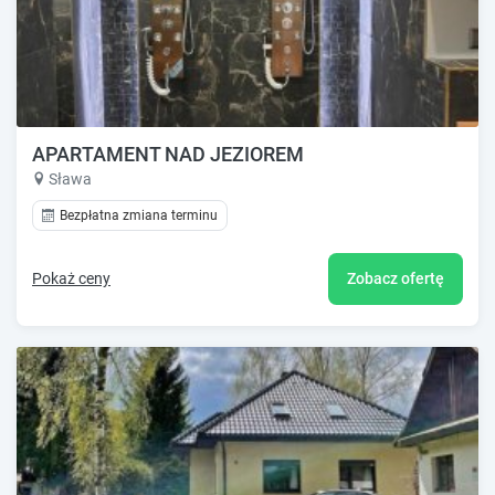
APARTAMENT NAD JEZIOREM
Sława
Bezpłatna zmiana terminu
Pokaż ceny
Zobacz ofertę