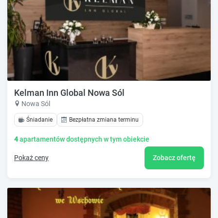
Kelman Inn Global Nowa Sól
Nowa Sól
Śniadanie
Bezpłatna zmiana terminu
4
apartamentów dostępnych w tym obiekcie
Pokaż ceny
Zobacz ofertę