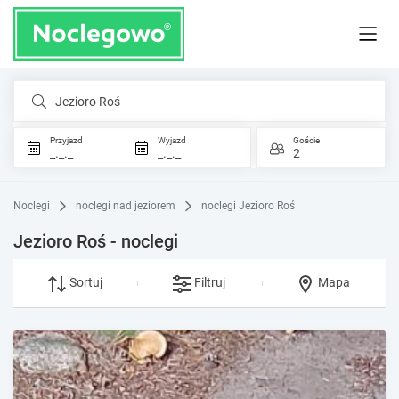
Jezioro Roś
Przyjazd
Wyjazd
Goście
_._._
_._._
2
Noclegi
noclegi nad jeziorem
noclegi Jezioro Roś
Jezioro Roś - noclegi
Sortuj
Filtruj
Mapa