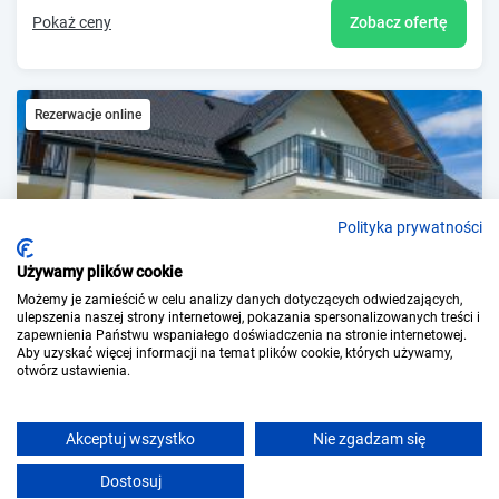
Pokaż ceny
Zobacz ofertę
Rezerwacje online
Polityka prywatności
Używamy plików cookie
Możemy je zamieścić w celu analizy danych dotyczących odwiedzających,
ulepszenia naszej strony internetowej, pokazania spersonalizowanych treści i
Willa Kormoran - Pokoje Apartamenty i Spływy Kajak
zapewnienia Państwu wspaniałego doświadczenia na stronie internetowej.
Aby uzyskać więcej informacji na temat plików cookie, których używamy,
Mikołajki
otwórz ustawienia.
Bezpłatne anulowanie
Akceptuj wszystko
Nie zgadzam się
Pokaż ceny
Zobacz ofertę
Dostosuj