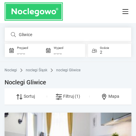
Gliwice
Przyjazd
Wyjazd
Goście
_._._
_._._
2
Noclegi
noclegi Śląsk
noclegi Gliwice
Noclegi Gliwice
Sortuj
Filtruj
(1)
Mapa