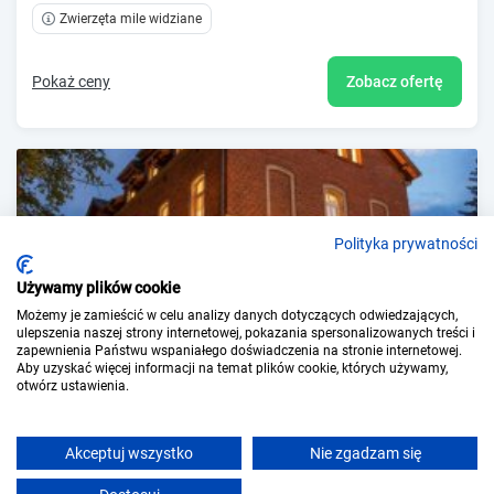
Zwierzęta mile widziane
Pokaż ceny
Zobacz ofertę
Polityka prywatności
Używamy plików cookie
Możemy je zamieścić w celu analizy danych dotyczących odwiedzających,
ulepszenia naszej strony internetowej, pokazania spersonalizowanych treści i
zapewnienia Państwu wspaniałego doświadczenia na stronie internetowej.
Aby uzyskać więcej informacji na temat plików cookie, których używamy,
Hotel Hugo Business & Spa
otwórz ustawienia.
Kędzierzyn-Koźle (~27 km)
Śniadanie
Akceptuj wszystko
Nie zgadzam się