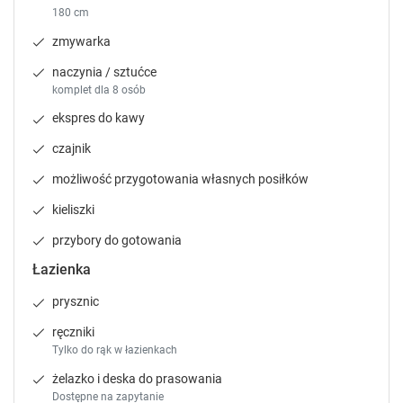
komoda oraz duże przeszklone okno tarasowe;
e
e
180 cm
- 1 sypialnia łóżko pojedyncze i podwójne oraz
.
.
zmywarka
komoda
P
P
korytarz z miejscem na walizki,
r
r
naczynia / sztućce
dodatkowa łazienka w 4 domkach (umywalka,
e
e
komplet dla 8 osób
toaleta)
s
s
ekspres do kawy
s
s
Na wyposażeniu każdego domku jest:
t
t
parawan,
czajnik
h
h
grill,
możliwość przygotowania własnych posiłków
e
e
leżaki.
q
q
kieliszki
SERDECZNIE ZAPRASZAMY
u
u
e
e
przybory do gotowania
s
s
Łazienka
t
t
i
i
prysznic
o
o
ręczniki
n
n
Tylko do rąk w łazienkach
m
m
a
a
żelazko i deska do prasowania
r
r
Dostępne na zapytanie