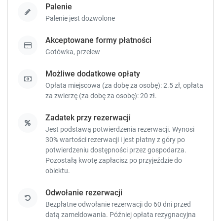
h
h
Palenie
o
o
Palenie jest dozwolone
r
r
t
t
Akceptowane formy płatności
c
c
Gotówka,
przelew
u
u
t
t
s
s
Możliwe dodatkowe opłaty
f
f
Opłata miejscowa (za dobę za osobę): 2.5 zł, opłata
o
o
za zwierzę (za dobę za osobę): 20 zł.
r
r
c
c
Zadatek przy rezerwacji
h
h
Jest podstawą potwierdzenia rezerwacji. Wynosi
a
a
30% wartości rezerwacji i jest płatny z góry po
n
n
potwierdzeniu dostępności przez gospodarza.
g
g
Pozostałą kwotę zapłacisz
po przyjeździe do
i
i
obiektu.
n
n
g
g
Odwołanie rezerwacji
d
d
Bezpłatne odwołanie rezerwacji do 60 dni przed
a
a
datą zameldowania. Później opłata rezygnacyjna
t
t