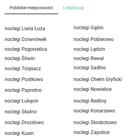
Pobliskie miejscowości
Lokalizacja
noclegi Gąbin
noclegi Liwia Łuża
noclegi Dziwnówek
noclegi Pobierowo
noclegi Pogorzelica
noclegi Lędzin
noclegi Śliwin
noclegi Rewal
noclegi Sadlno
noclegi Trzęsacz
noclegi Pustkowo
noclegi Chełm Gryficki
noclegi Nowielice
noclegi Paprotno
noclegi Łukęcin
noclegi Redliny
noclegi Konarzewo
noclegi Skalno
noclegi Drozdowo
noclegi Skrobotowo
noclegi Zapolice
noclegi Kusin