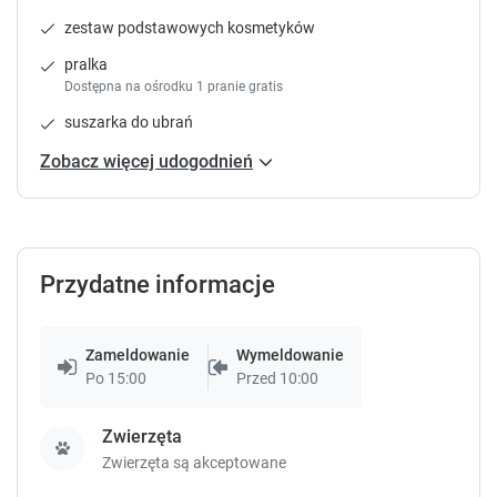
k
k
zestaw podstawowych kosmetyków
k
k
e
e
pralka
y
y
Dostępna na ośrodku 1 pranie gratis
t
t
suszarka do ubrań
o
o
g
g
Zobacz więcej udogodnień
e
e
t
t
t
t
h
h
e
e
Przydatne informacje
k
k
e
e
y
y
Zameldowanie
Wymeldowanie
b
b
Po 15:00
Przed 10:00
o
o
a
a
r
r
Zwierzęta
d
d
Zwierzęta są akceptowane
s
s