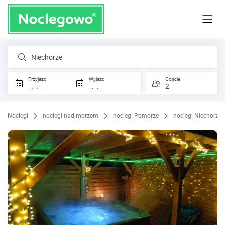
Niechorze
Przyjazd
Wyjazd
Goście
_._._
_._._
2
Noclegi
noclegi nad morzem
noclegi Pomorze
noclegi Niechorze