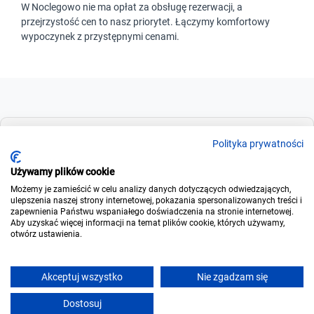
W Noclegowo nie ma opłat za obsługę rezerwacji, a
przejrzystość cen to nasz priorytet. Łączymy komfortowy
wypoczynek z przystępnymi cenami.
Dla szukających
Polityka prywatności
Używamy plików cookie
Możemy je zamieścić w celu analizy danych dotyczących odwiedzających,
Dla wynajmujących
ulepszenia naszej strony internetowej, pokazania spersonalizowanych treści i
zapewnienia Państwu wspaniałego doświadczenia na stronie internetowej.
Aby uzyskać więcej informacji na temat plików cookie, których używamy,
otwórz ustawienia.
O noclegowo
Akceptuj wszystko
Nie zgadzam się
Uzupełnij termin, aby zarezerwować online
Dostosuj
Napisz
Zadzwoń
Rezerwuj
© 2006-2026
Noclegowo.pl