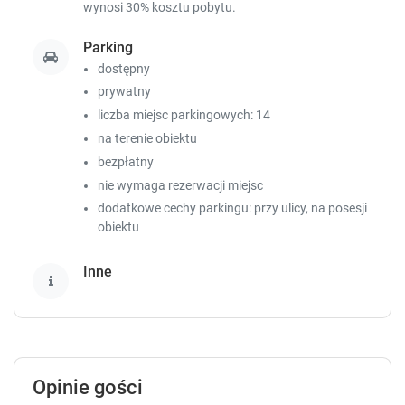
wynosi 30% kosztu pobytu.
e
e
s
s
Parking
.
.
dostępny
prywatny
liczba miejsc parkingowych: 14
na terenie obiektu
bezpłatny
nie wymaga rezerwacji miejsc
dodatkowe cechy parkingu: przy ulicy, na posesji
obiektu
Inne
Opinie gości