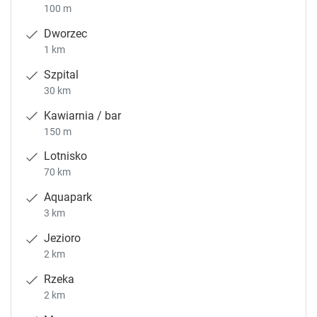
100 m
Dworzec
1 km
Szpital
30 km
Kawiarnia / bar
150 m
Lotnisko
70 km
Aquapark
3 km
Jezioro
2 km
Rzeka
2 km