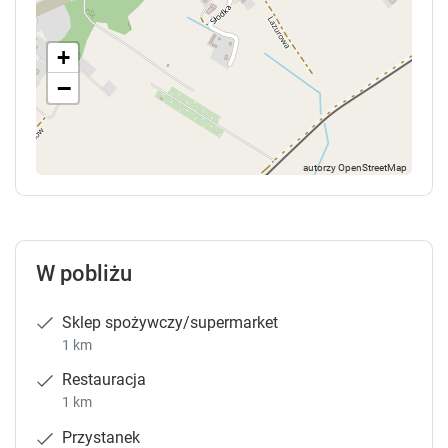
+
−
W pobliżu
Sklep spożywczy/supermarket
1 km
Restauracja
1 km
Przystanek