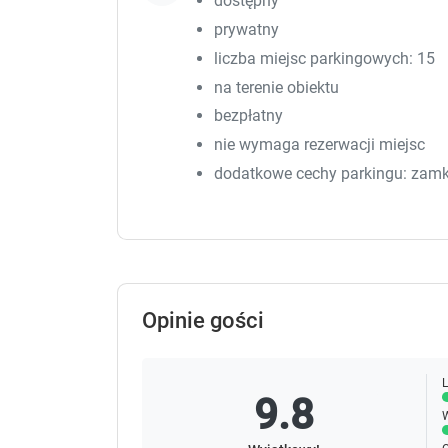
dostępny
prywatny
liczba miejsc parkingowych: 15
na terenie obiektu
bezpłatny
nie wymaga rezerwacji miejsc
dodatkowe cechy parkingu: zamkn
Opinie gości
L
9.8
W