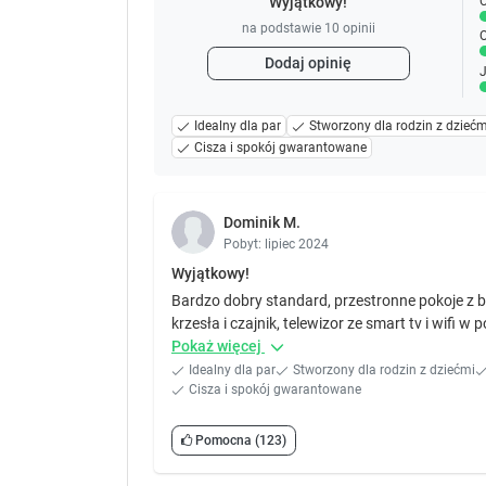
C
Wyjątkowy!
na podstawie
10
opinii
O
Dodaj opinię
J
Idealny dla par
Stworzony dla rodzin z dziećm
Cisza i spokój gwarantowane
Dominik M.
Pobyt: lipiec 2024
Wyjątkowy!
Bardzo dobry standard, przestronne pokoje z ba
krzesła i czajnik, telewizor ze smart tv i wifi 
Pokaż więcej
Idealny dla par
Stworzony dla rodzin z dziećmi
Cisza i spokój gwarantowane
Pomocna
(123)