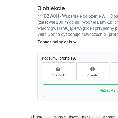
O obiekcie
*** DZWOŃ - Wspaniałe położenie Willi Do
(zaledwie 200 m do linii wodnej Bałtyku), 
walory gwarantujące wygodę i przyjemny p
Willa Donna dysponuje nowocześnie i prof
z łazienką, TV i WI-FI
Zobacz pełny opis
Posiadamy również ''apartament'' 2.os.i po
kuchnią cena od 180 zł do 290 zł za dobę
Nasza doba zaczyna się o godzinie 15.00-1
Podsumuj ofertę z AI:
Sprzęt meblowy w pokojach, to profesjonaln
ChatGPT
Claude
W skład wyposażenia pokoi wchodzą: tapc
lodówka, szafa dwudrzwiowa, okrągły stolik
Każdy pokój posiada balkon.
Zapytaj
Bliskość szerokiej, czystej i piaszczystej p
atut.
PRZYJEDŹ - ODPOCZNIJ - WRÓCISZ DO NA
Chcesz poznać szczegółowe ceny? Gospodarz obiektu c