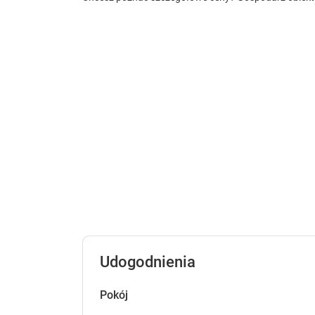
Międzyzdroje jest miejscowością czystą ek
leczeniu dróg oddechowych i dolegliwości 
tu zażywać słonecznych kąpieli.
Udogodnienia
Pokój