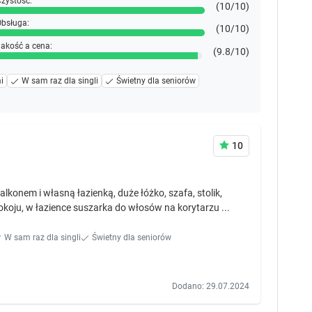
zystość:
(10/10)
bsługa:
(10/10)
akość a cena:
(9.8/10)
i
W sam raz dla singli
Świetny dla seniorów
10
lkonem i własną łazienką, duże łóżko, szafa, stolik,
w pokoju, w łazience suszarka do włosów na korytarzu ...
W sam raz dla singli
Świetny dla seniorów
Dodano: 29.07.2024