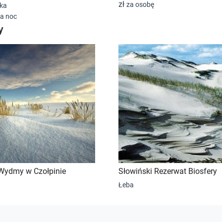
zł
za osobę
lka
a noc
y
ydmy w Czołpinie
Słowiński Rezerwat Biosfery
Łeba