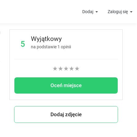
Dodaj
Zaloguj się
t
Wyjątkowy
5
na podstawie
1
opinii
★
★
★
★
★
Oceń miejsce
Dodaj zdjęcie