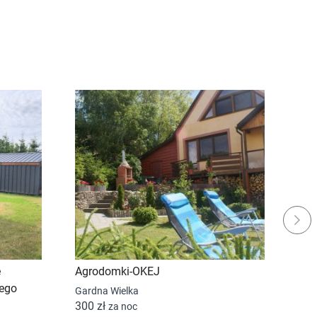
Next
e
Agrodomki-OKEJ
sie
ego
Gardna Wielka
Smo
300 zł
150
za noc