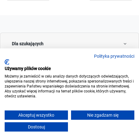
Dla szukających
Polityka prywatności
Używamy plików cookie
Dla wynajmujących
Możemy je zamieścić w celu analizy danych dotyczących odwiedzających,
ulepszenia naszej strony internetowej, pokazania spersonalizowanych treści i
zapewnienia Państwu wspaniałego doświadczenia na stronie internetowej.
Aby uzyskać więcej informacji na temat plików cookie, których używamy,
otwórz ustawienia.
O noclegowo
Akceptuj wszystko
Nie zgadzam się
Dostosuj
© 2006-2026
Noclegowo.pl