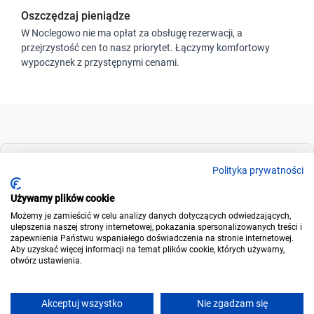
Oszczędzaj pieniądze
W Noclegowo nie ma opłat za obsługę rezerwacji, a
przejrzystość cen to nasz priorytet. Łączymy komfortowy
wypoczynek z przystępnymi cenami.
Dla szukających
Polityka prywatności
Używamy plików cookie
Możemy je zamieścić w celu analizy danych dotyczących odwiedzających,
Dla wynajmujących
ulepszenia naszej strony internetowej, pokazania spersonalizowanych treści i
zapewnienia Państwu wspaniałego doświadczenia na stronie internetowej.
Aby uzyskać więcej informacji na temat plików cookie, których używamy,
otwórz ustawienia.
O noclegowo
Akceptuj wszystko
Nie zgadzam się