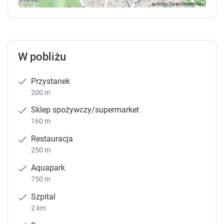
W pobliżu
Przystanek
200 m
Sklep spożywczy/supermarket
160 m
Restauracja
250 m
Aquapark
750 m
Szpital
2 km