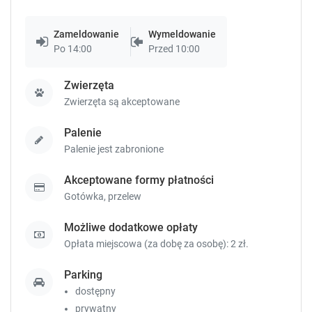
s
s
Pokój 4-osobowy
.
.
piętro 1
prywatna łazienka
widok na ogród
Zameldowanie
Wymeldowanie
Po 14:00
Przed 10:00
internet
parking
telewizor
pokaż więcej
Zwierzęta
Sprawdź dostępność
Zwierzęta są akceptowane
Zgłoś brakujące informacje
Palenie
Palenie jest zabronione
Akceptowane formy płatności
Gotówka,
przelew
Możliwe dodatkowe opłaty
Opłata miejscowa (za dobę za osobę): 2 zł.
Parking
dostępny
prywatny