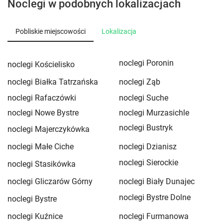
Noclegi w podobnych lokalizacjach
Pobliskie miejscowości
Lokalizacja
noclegi Poronin
noclegi Kościelisko
noclegi Białka Tatrzańska
noclegi Ząb
noclegi Rafaczówki
noclegi Suche
noclegi Nowe Bystre
noclegi Murzasichle
noclegi Bustryk
noclegi Majerczykówka
noclegi Małe Ciche
noclegi Dzianisz
noclegi Sierockie
noclegi Stasikówka
noclegi Gliczarów Górny
noclegi Biały Dunajec
noclegi Bystre Dolne
noclegi Bystre
noclegi Kuźnice
noclegi Furmanowa