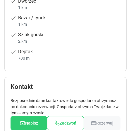
Dworzec
1 km
Bazar / rynek
1 km
Szlak górski
2 km
Deptak
700 m
Kontakt
Bezpośrednie dane kontaktowe do gospodarza otrzymasz
po dokonaniu rezerwacji. Gospodarz otrzyma Twoje dane w
tym samym czasie.
Napisz
Zadzwoń
Rezerwuj