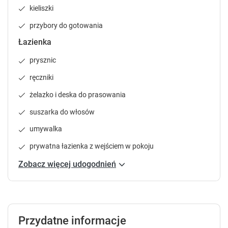
kieliszki
r
r
t
t
6
przybory do gotowania
c
c
u
u
Łazienka
Pokój 3-osobowy
t
t
prywatna łazienka
internet
parking
prysznic
s
s
f
f
telewizor
lodówka
prysznic
pokaż więcej
ręczniki
o
o
r
r
żelazko i deska do prasowania
c
c
Sprawdź dostępność
suszarka do włosów
h
h
a
a
Zgłoś brakujące informacje
umywalka
n
n
prywatna łazienka z wejściem w pokoju
g
g
i
i
Zobacz więcej udogodnień
n
n
g
g
d
d
a
a
t
t
7
Przydatne informacje
e
e