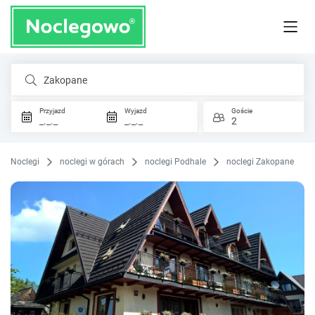
Zakopane
Przyjazd
Wyjazd
Goście
_._._
_._._
2
Noclegi
noclegi w górach
noclegi Podhale
noclegi Zakopane