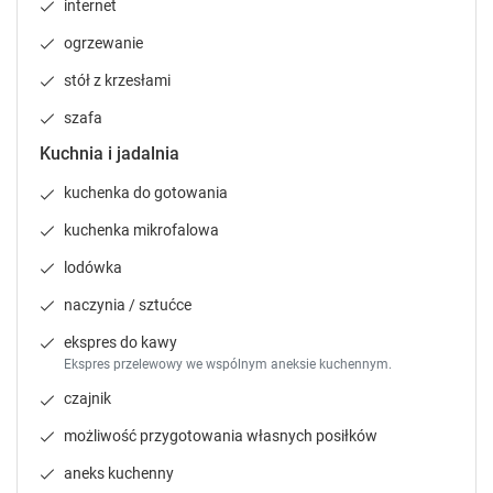
k
k
internet
e
e
ogrzewanie
y
y
t
t
stół z krzesłami
o
o
szafa
g
g
4
e
e
Kuchnia i jadalnia
t
t
Pokój 2-osobowy
t
t
kuchenka do gotowania
piętro 1
prywatna łazienka
internet
h
h
kuchenka mikrofalowa
e
e
parking
telewizor
lodówka
pokaż więcej
k
k
lodówka
e
e
y
y
naczynia / sztućce
Sprawdź dostępność
b
b
ekspres do kawy
o
o
Zgłoś brakujące informacje
Ekspres przelewowy we wspólnym aneksie kuchennym.
a
a
r
r
czajnik
d
d
możliwość przygotowania własnych posiłków
s
s
h
h
aneks kuchenny
o
o