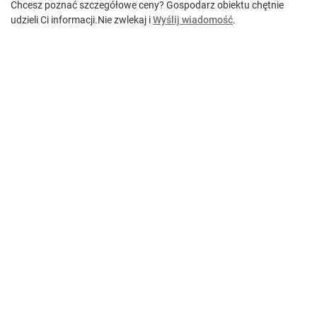
Chcesz poznać szczegółowe ceny? Gospodarz obiektu chętnie
Prywatny parking.
udzieli Ci informacji.
Nie zwlekaj i
Wyślij wiadomość
.
Darmowy internet (WiFi).
Telewizję cyfrową.
Zameldowanie 24/7.
Całodobową obsługę i pomoc.