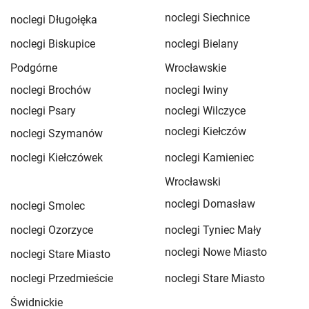
noclegi Siechnice
noclegi Długołęka
noclegi Biskupice
noclegi Bielany
Podgórne
Wrocławskie
noclegi Brochów
noclegi Iwiny
noclegi Psary
noclegi Wilczyce
noclegi Kiełczów
noclegi Szymanów
noclegi Kiełczówek
noclegi Kamieniec
Wrocławski
noclegi Domasław
noclegi Smolec
noclegi Ozorzyce
noclegi Tyniec Mały
noclegi Nowe Miasto
noclegi Stare Miasto
noclegi Przedmieście
noclegi Stare Miasto
Świdnickie