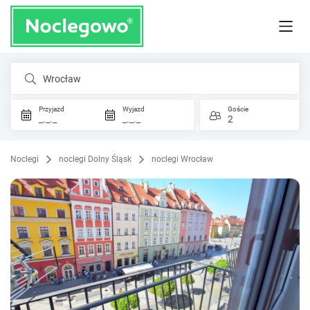
Wrocław
Przyjazd
Wyjazd
Goście
_._._
_._._
2
Noclegi
noclegi Dolny Śląsk
noclegi Wrocław