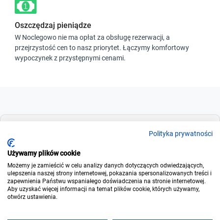
Oszczędzaj pieniądze
W Noclegowo nie ma opłat za obsługę rezerwacji, a
przejrzystość cen to nasz priorytet. Łączymy komfortowy
wypoczynek z przystępnymi cenami.
Dla szukających
Polityka prywatności
Używamy plików cookie
Możemy je zamieścić w celu analizy danych dotyczących odwiedzających,
Dla wynajmujących
ulepszenia naszej strony internetowej, pokazania spersonalizowanych treści i
zapewnienia Państwu wspaniałego doświadczenia na stronie internetowej.
Aby uzyskać więcej informacji na temat plików cookie, których używamy,
otwórz ustawienia.
O noclegowo