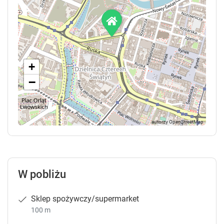
+
−
W pobliżu
Sklep spożywczy/supermarket
100 m