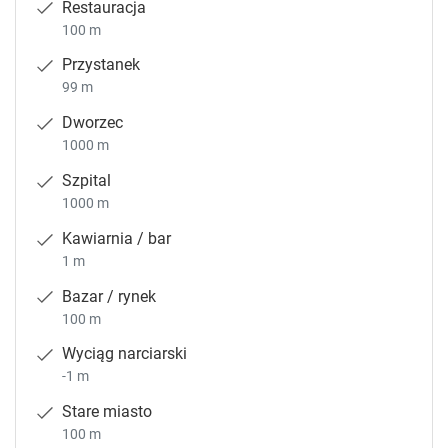
Restauracja
100 m
Przystanek
99 m
Dworzec
1000 m
Szpital
1000 m
Kawiarnia / bar
1 m
Bazar / rynek
100 m
Wyciąg narciarski
-1 m
Stare miasto
100 m