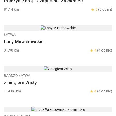
Połczyn-Zdrój - Czaplinek - Złocieniec
81.14 km
5
(5 opinii)
ŁATWA
Lasy Mirachowskie
31.98 km
4
(4 opinie)
BARDZO ŁATWA
z biegiem Wisły
114.86 km
4
(4 opinie)