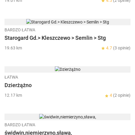
19.01 km
4.5
(2 opinie)
BARDZO ŁATWA
Starogard Gd.> Kleszczewo > Semlin > Stg
19.63 km
4.7
(3 opinie)
ŁATWA
Dzierżążno
12.17 km
4
(2 opinie)
BARDZO ŁATWA
świdwin,niemierzyno,sława,