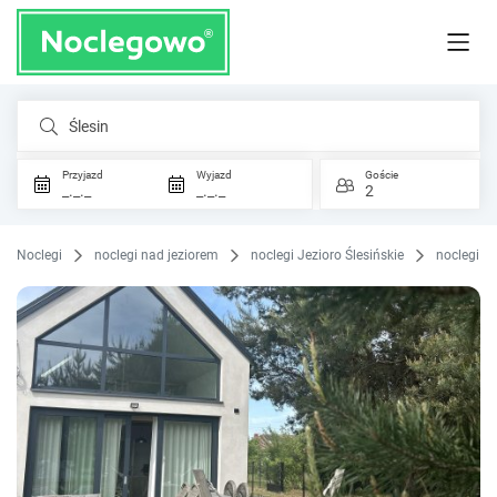
Ślesin
Przyjazd
Wyjazd
Goście
_._._
_._._
2
Noclegi
noclegi nad jeziorem
noclegi Jezioro Ślesińskie
noclegi Śl