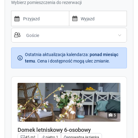
Wybierz pomieszczenia do rezerwacji
P
P
r
r
e
e
s
s
s
Ostatnia aktualizacja kalendarza
s
:
ponad miesiąc
t
temu
.
Cena i dostępność mogą ulec zmianie.
t
h
h
e
e
d
d
o
o
w
w
n
n
a
a
r
r
5
r
r
o
o
Domek letniskowy 6-osobowy
w
w
45 m²
piętro 1
prywatna łazienka