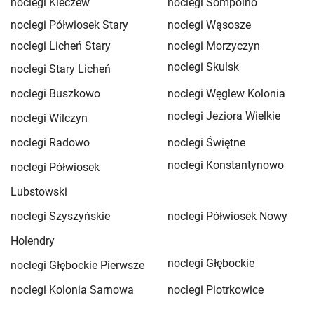
noclegi Kleczew
noclegi Sompolno
noclegi Półwiosek Stary
noclegi Wąsosze
noclegi Licheń Stary
noclegi Morzyczyn
noclegi Skulsk
noclegi Stary Licheń
noclegi Buszkowo
noclegi Węglew Kolonia
noclegi Jeziora Wielkie
noclegi Wilczyn
noclegi Radowo
noclegi Świętne
noclegi Konstantynowo
noclegi Półwiosek
Lubstowski
noclegi Szyszyńskie
noclegi Półwiosek Nowy
Holendry
noclegi Głębockie
noclegi Głębockie Pierwsze
noclegi Kolonia Sarnowa
noclegi Piotrkowice