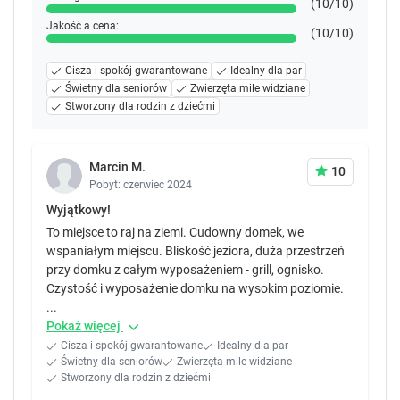
(10/10)
.
.
Jakość a cena:
(10/10)
Cisza i spokój gwarantowane
Idealny dla par
Świetny dla seniorów
Zwierzęta mile widziane
Stworzony dla rodzin z dziećmi
Marcin M.
10
Pobyt: czerwiec 2024
Wyjątkowy!
To miejsce to raj na ziemi. Cudowny domek, we
wspaniałym miejscu. Bliskość jeziora, duża przestrzeń
przy domku z całym wyposażeniem - grill, ognisko.
Czystość i wyposażenie domku na wysokim poziomie.
...
Pokaż więcej
Cisza i spokój gwarantowane
Idealny dla par
Świetny dla seniorów
Zwierzęta mile widziane
Stworzony dla rodzin z dziećmi