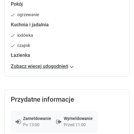
P
P
Pokój
r
r
ogrzewanie
e
e
s
s
Kuchnia i jadalnia
s
s
t
t
lodówka
h
h
czajnik
e
e
q
q
Łazienka
u
u
e
e
Zobacz więcej udogodnień
s
s
t
t
i
i
o
o
n
n
Przydatne informacje
m
m
a
a
r
r
Zameldowanie
Wymeldowanie
k
k
Po 13:00
Przed 11:00
k
k