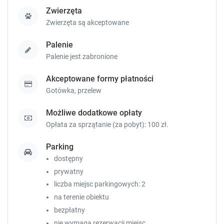
e
e
Zwierzęta
y
y
t
t
Zwierzęta są akceptowane
o
o
g
g
Palenie
e
e
Palenie jest zabronione
t
t
t
t
Akceptowane formy płatności
h
h
Gotówka,
przelew
e
e
k
k
Możliwe dodatkowe opłaty
e
e
Opłata za sprzątanie (za pobyt): 100 zł.
y
y
b
b
Parking
o
o
dostępny
a
a
r
r
prywatny
d
d
liczba miejsc parkingowych: 2
s
s
na terenie obiektu
h
h
bezpłatny
o
o
r
r
nie wymaga rezerwacji miejsc