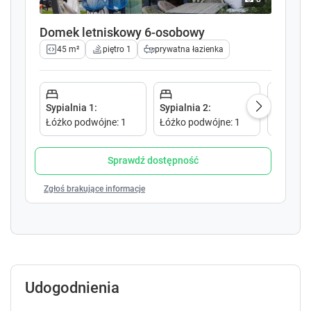
l
l
e
e
Domek letniskowy 6-osobowy
n
n
45 m²
piętro 1
prywatna łazienka
d
d
a
a
r
r
a
a
Sypialnia 1
:
Sypialnia 2
:
Sypialni
n
n
Łóżko podwójne
:
1
Łóżko podwójne
:
1
Łóżko p
d
d
s
s
e
e
Sprawdź dostępność
l
l
e
e
Zgłoś brakujące informacje
c
c
t
t
a
a
d
d
a
a
t
t
Udogodnienia
e
e
.
.