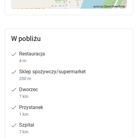
W pobliżu
Restauracja
4 m
Sklep spożywczy/supermarket
200 m
Dworzec
7 km
Przystanek
1 km
Szpital
7 km