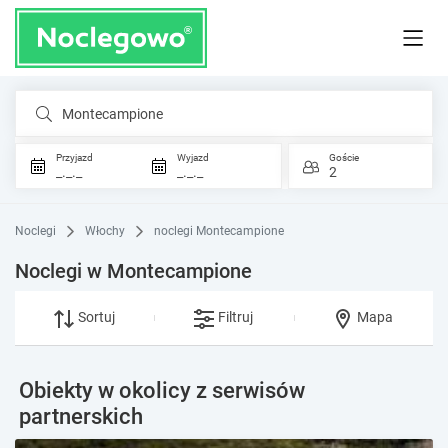
Montecampione
Przyjazd
Wyjazd
Goście
_._._
_._._
2
Noclegi
Włochy
noclegi Montecampione
Noclegi w Montecampione
Sortuj
Filtruj
Mapa
Obiekty w okolicy z serwisów
partnerskich