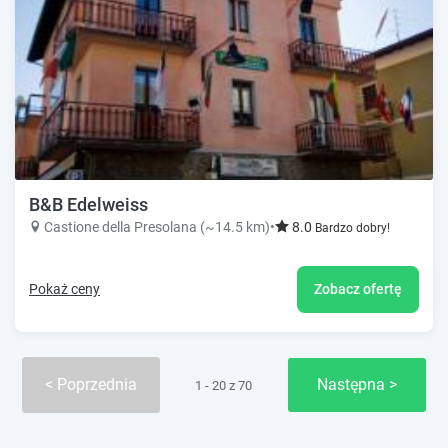
B&B Edelweiss
Castione della Presolana (~14.5 km)
•
8.0
Bardzo dobry!
Pokaż ceny
Zobacz ofertę
Poprzednia
Następna
1 - 20 z 70