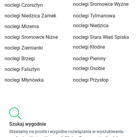
noclegi Sromowce Wyżne
noclegi Czorsztyn
noclegi Niedzica Zamek
noclegi Tylmanowa
noclegi Niedzica
noclegi Mizerna
noclegi Sromowce Niżne
noclegi Stara Wieś Spiska
noclegi Kłodne
noclegi Ziemianki
noclegi Brzegi
noclegi Pieniny
noclegi Osobie
noclegi Falsztyn
noclegi Młynówka
noclegi Przysłop
Szukaj wygodnie
Stawiamy na proste i wygodne rozwiązania w wyszukiwaniu