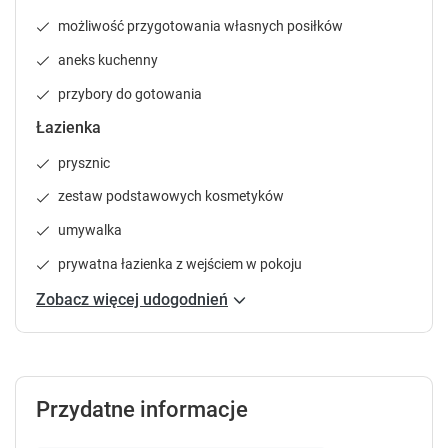
.
.
możliwość przygotowania własnych posiłków
P
P
r
r
aneks kuchenny
e
e
przybory do gotowania
s
s
s
s
Łazienka
t
t
h
h
prysznic
e
e
zestaw podstawowych kosmetyków
q
q
u
u
umywalka
e
e
prywatna łazienka z wejściem w pokoju
s
s
t
t
Zobacz więcej udogodnień
i
i
o
o
n
n
m
m
a
a
Przydatne informacje
r
r
k
k