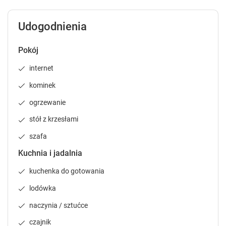
c
c
a
a
l
l
Udogodnienia
e
e
n
n
Pokój
d
d
a
a
internet
r
r
a
a
kominek
n
n
ogrzewanie
d
d
s
s
stół z krzesłami
e
e
szafa
l
l
e
e
Kuchnia i jadalnia
c
c
t
t
kuchenka do gotowania
a
a
lodówka
d
d
a
a
naczynia / sztućce
t
t
czajnik
e
e