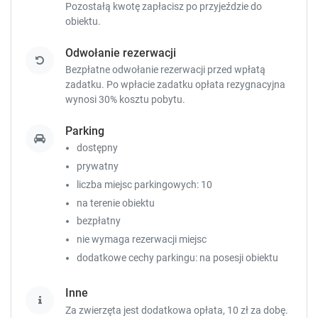
o
o
Pozostałą kwotę zapłacisz
po przyjeździe do
r
r
obiektu.
t
t
c
c
Odwołanie rezerwacji
u
u
Bezpłatne odwołanie rezerwacji przed wpłatą
t
t
zadatku. Po wpłacie zadatku opłata rezygnacyjna
s
s
wynosi 30% kosztu pobytu.
f
f
o
o
Parking
r
r
dostępny
c
c
h
h
prywatny
a
a
liczba miejsc parkingowych: 10
n
n
na terenie obiektu
g
g
bezpłatny
i
i
n
n
nie wymaga rezerwacji miejsc
g
g
dodatkowe cechy parkingu: na posesji obiektu
d
d
a
a
Inne
t
t
Za zwierzęta jest dodatkowa opłata, 10 zł za dobę.
e
e