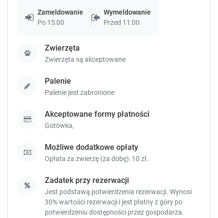
k
k
Zameldowanie
Wymeldowanie
e
e
Po 15:00
Przed 11:00
y
y
t
t
o
o
Zwierzęta
g
g
Zwierzęta są akceptowane
e
e
t
t
Palenie
t
t
Palenie jest zabronione
h
h
e
e
Akceptowane formy płatności
k
k
Gotówka,
e
e
y
y
Możliwe dodatkowe opłaty
b
b
o
o
Opłata za zwierzę (za dobę): 10 zł.
a
a
r
r
Zadatek przy rezerwacji
d
d
Jest podstawą potwierdzenia rezerwacji. Wynosi
s
s
30% wartości rezerwacji i jest płatny z góry po
h
h
potwierdzeniu dostępności przez gospodarza.