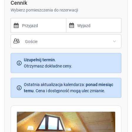
Cennik
Wybierz pomieszczenia do rezerwacji
P
P
r
r
e
e
s
s
s
Uzupełnij termin
.
s
t
Otrzymasz dokładne ceny.
t
h
h
e
e
d
Ostatnia aktualizacja kalendarza
d
:
ponad miesiąc
o
temu
.
Cena i dostępność mogą ulec zmianie.
o
w
w
n
n
a
a
r
r
r
r
o
o