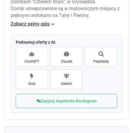
Domkach "Czterech Braci", w Grywałdzie.
Domki umiejscowione są w malowniczym miejscu z
pięknymi widokami na Tatry i Pieniny.
Tutaj znajdziesz ciszę, spokój i czyste powietrze
Zobacz pełny opis
gwarantujące zdrowy wypoczynek.
Domki są dwupoziomowe, o wysokim standardzie, 6-
osobowe.
Podsumuj ofertę z AI:
W sezonie zimowym domki są ogrzewane.
Bezpłatne WiFi oraz dostęp do ogrodu.
ChatGPT
Claude
Perplexity
Wszystkie domy dysponują tarasem, w pełni
wyposażonym aneksem kuchennym z lodówką,
częścią wypoczynkową z sofą i telewizorem. W
każdym domu znajduje się kominek oraz łazienka z
Grok
Gemini
prysznicem.
Zapytaj Asystenta Noclegowo