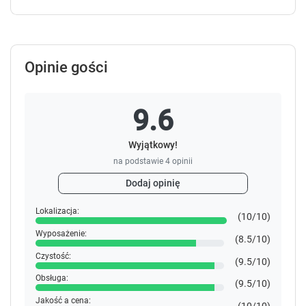
s
s
.
.
Opinie gości
9.6
Wyjątkowy!
na podstawie
4
opinii
Dodaj opinię
Lokalizacja:
(10/10)
Wyposażenie:
(8.5/10)
Czystość:
(9.5/10)
Obsługa:
(9.5/10)
Jakość a cena: