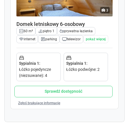
w
w
k
k
3
e
e
y
y
Domek letniskowy 6-osobowy
t
t
60 m²
piętro 1
prywatna łazienka
o
o
i
i
internet
parking
telewizor
pokaż więcej
n
n
t
t
e
e
r
r
Sypialnia 1
:
Sypialnia 1
:
a
a
Łóżko pojedyncze
Łóżko podwójne
:
2
c
c
(niezsuwane)
:
4
t
t
w
w
Sprawdź dostępność
i
i
t
t
Zgłoś brakujące informacje
h
h
t
t
h
h
e
e