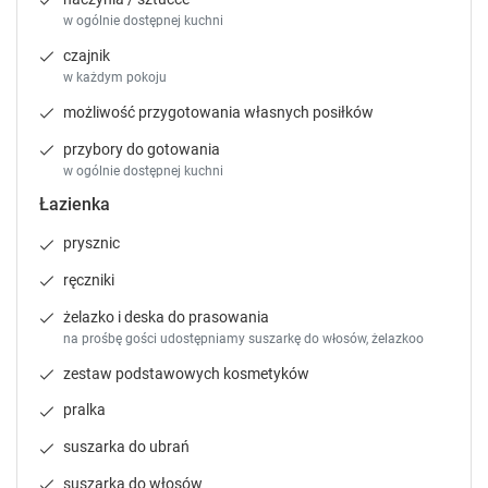
t
t
w ogólnie dostępnej kuchni
c
c
Sprawdź dostępność
czajnik
u
u
w każdym pokoju
t
t
Zgłoś brakujące informacje
s
s
możliwość przygotowania własnych posiłków
f
f
przybory do gotowania
o
o
w ogólnie dostępnej kuchni
r
r
c
c
Łazienka
h
h
prysznic
a
a
n
n
ręczniki
g
g
i
i
żelazko i deska do prasowania
n
n
na prośbę gości udostępniamy suszarkę do włosów, żelazkoo
g
g
zestaw podstawowych kosmetyków
d
d
a
a
pralka
t
t
suszarka do ubrań
e
e
s
s
suszarka do włosów