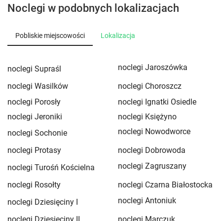
Noclegi w podobnych lokalizacjach
Pobliskie miejscowości
Lokalizacja
noclegi Jaroszówka
noclegi Supraśl
noclegi Wasilków
noclegi Choroszcz
noclegi Porosły
noclegi Ignatki Osiedle
noclegi Jeroniki
noclegi Księżyno
noclegi Nowodworce
noclegi Sochonie
noclegi Protasy
noclegi Dobrowoda
noclegi Zagruszany
noclegi Turośń Kościelna
noclegi Rosołty
noclegi Czarna Białostocka
noclegi Antoniuk
noclegi Dziesięciny I
noclegi Dziesięciny II
noclegi Marczuk