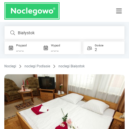
Białystok
Przyjazd
Wyjazd
Goście
_._._
_._._
2
Noclegi
noclegi Podlasie
noclegi Białystok