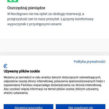
Oszczędzaj pieniądze
W Noclegowo nie ma opłat za obsługę rezerwacji, a
przejrzystość cen to nasz priorytet. Łączymy komfortowy
wypoczynek z przystępnymi cenami.
Dla szukających
Polityka prywatności
Używamy plików cookie
Możemy je zamieścić w celu analizy danych dotyczących odwiedzających,
Dla wynajmujących
ulepszenia naszej strony internetowej, pokazania spersonalizowanych treści i
zapewnienia Państwu wspaniałego doświadczenia na stronie internetowej.
Aby uzyskać więcej informacji na temat plików cookie, których używamy,
otwórz ustawienia.
O noclegowo
Akceptuj wszystko
Nie zgadzam się