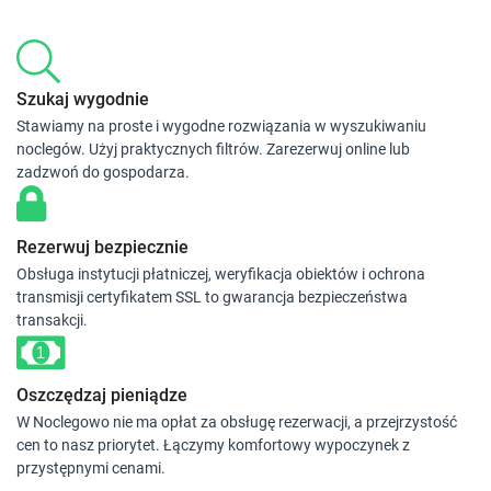
Szukaj wygodnie
Stawiamy na proste i wygodne rozwiązania w wyszukiwaniu
noclegów. Użyj praktycznych filtrów. Zarezerwuj online lub
zadzwoń do gospodarza.
Rezerwuj bezpiecznie
Obsługa instytucji płatniczej, weryfikacja obiektów i ochrona
transmisji certyfikatem SSL to gwarancja bezpieczeństwa
transakcji.
Oszczędzaj pieniądze
W Noclegowo nie ma opłat za obsługę rezerwacji, a przejrzystość
cen to nasz priorytet. Łączymy komfortowy wypoczynek z
przystępnymi cenami.