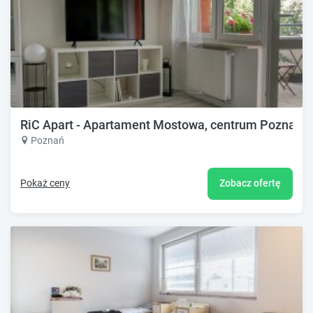
RiC Apart - Apartament Mostowa, centrum Poznań - 
Poznań
Pokaż ceny
Zobacz ofertę