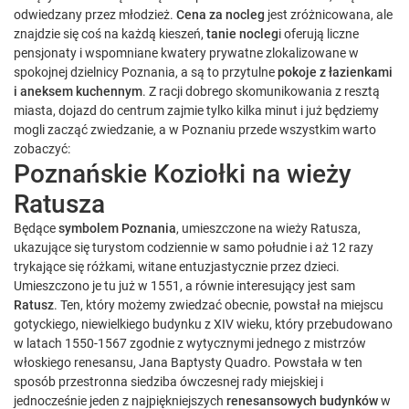
odwiedzany przez młodzież.
Cena za nocleg
jest zróżnicowana, ale
znajdzie się coś na każdą kieszeń,
tanie nocleg
i oferują liczne
pensjonaty i wspomniane kwatery prywatne zlokalizowane w
spokojnej dzielnicy Poznania, a są to przytulne
pokoje z łazienkami
i aneksem kuchennym
. Z racji dobrego skomunikowania z resztą
miasta, dojazd do centrum zajmie tylko kilka minut i już będziemy
mogli zacząć zwiedzanie, a w Poznaniu przede wszystkim warto
zobaczyć:
Poznańskie Koziołki na wieży
Ratusza
Będące
symbolem Poznania
, umieszczone na wieży Ratusza,
ukazujące się turystom codziennie w samo południe i aż 12 razy
trykające się różkami, witane entuzjastycznie przez dzieci.
Umieszczono je tu już w 1551, a równie interesujący jest sam
Ratusz
. Ten, który możemy zwiedzać obecnie, powstał na miejscu
gotyckiego, niewielkiego budynku z XIV wieku, który przebudowano
w latach 1550-1567 zgodnie z wytycznymi jednego z mistrzów
włoskiego renesansu, Jana Baptysty Quadro. Powstała w ten
sposób przestronna siedziba ówczesnej rady miejskiej i
jednocześnie jeden z najpiękniejszych
renesansowych budynków
w