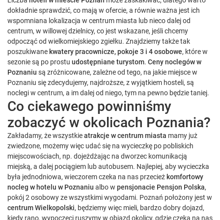
Liczba
hoteli w mieście Poznań
może zaskakiwać, dlatego warto
dokładnie sprawdzić, co mają w ofercie, a równie ważna jest ich
wspomniana lokalizacja w centrum miasta lub nieco dalej od
centrum, w willowej dzielnicy, co jest wskazane, jeśli chcemy
odpocząć od wielkomiejskiego zgiełku. Znajdziemy także tak
poszukiwane
kwatery pracownicze, pokoje 3 i 4 osobowe
, które w
sezonie są po prostu
udostępniane turystom
.
Ceny noclegów w
Poznaniu
są zróżnicowane, zależne od tego, na jakie miejsce w
Poznaniu się zdecydujemy, najdroższe, z wyjątkiem hosteli, są
noclegi w centrum, a im dalej od niego, tym na pewno będzie taniej.
Co ciekawego powinniśmy
zobaczyć w okolicach Poznania?
Zakładamy, że wszystkie
atrakcje w centrum miasta
mamy już
zwiedzone, możemy więc udać się na wycieczkę po pobliskich
miejscowościach, np. dojeżdżając na dworzec komunikacją
miejską, a dalej pociągiem lub autobusem. Najlepiej, aby wycieczka
była jednodniowa, wieczorem czeka na nas przecież
komfortowy
nocleg w hotelu w Poznaniu
albo w
pensjonacie Pensjon Polska
,
pokój 2 osobowy ze wszystkimi wygodami. Poznań położony jest w
centrum Wielkopolski
, będziemy więc mieli, bardzo dobry dojazd,
kiedy rano, wypoczęci ruszymy w objazd okolicy, gdzie czeka na nas