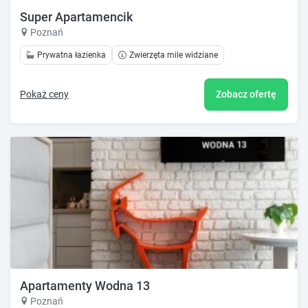
Super Apartamencik
Poznań
Prywatna łazienka
Zwierzęta mile widziane
Pokaż ceny
Zobacz ofertę
Apartamenty Wodna 13
Poznań