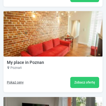
My place in Poznan
Poznań
Pokaż ceny
Zobacz ofertę