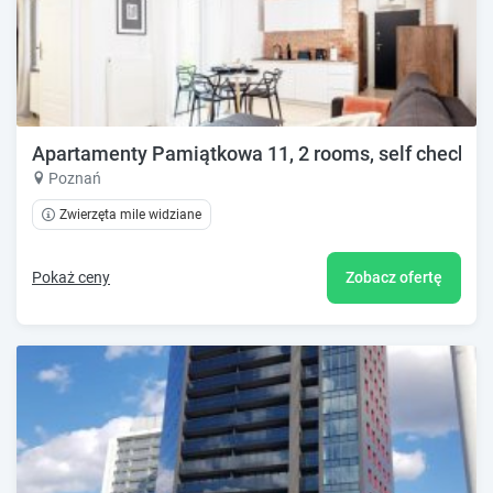
Apartamenty Pamiątkowa 11, 2 rooms, self check in
Poznań
Zwierzęta mile widziane
Pokaż ceny
Zobacz ofertę