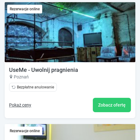
Rezerwacje online
UseMe - Uwolnij pragnienia
Poznań
Bezpłatne anulowanie
Pokaż ceny
Zobacz ofertę
Rezerwacje online