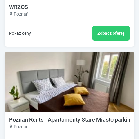
WRZOS
Poznań
Pokaż ceny
Zobacz ofertę
Poznan Rents - Apartamenty Stare Miasto parking gr
Poznań