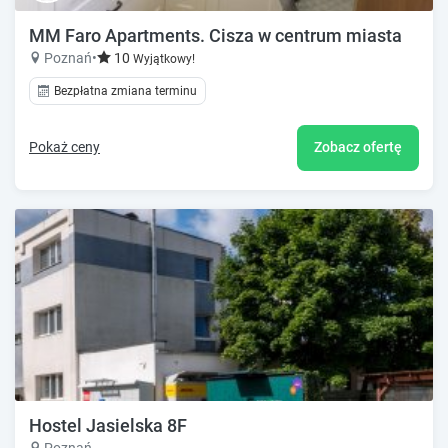
MM Faro Apartments. Cisza w centrum miasta
Poznań
•
10
Wyjątkowy!
Bezpłatna zmiana terminu
Pokaż ceny
Zobacz ofertę
Hostel Jasielska 8F