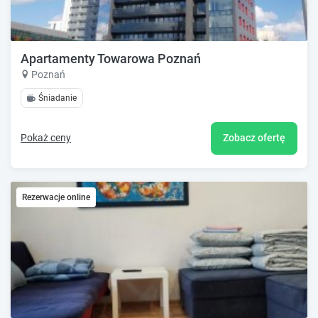
Apartamenty Towarowa Poznań
Poznań
Śniadanie
Pokaż ceny
Zobacz ofertę
Rezerwacje online