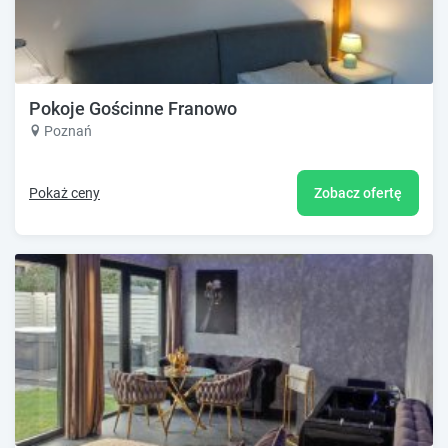
Pokoje Gościnne Franowo
Poznań
Pokaż ceny
Zobacz ofertę