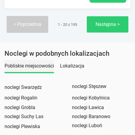
Poprzednia
Następna
1 - 20 z 195
Noclegi w podobnych lokalizacjach
Pobliskie miejscowości
Lokalizacja
noclegi Stęszew
noclegi Swarzędz
noclegi Rogalin
noclegi Kobylnica
noclegi Grobla
noclegi Ławica
noclegi Suchy Las
noclegi Baranowo
noclegi Luboń
noclegi Plewiska