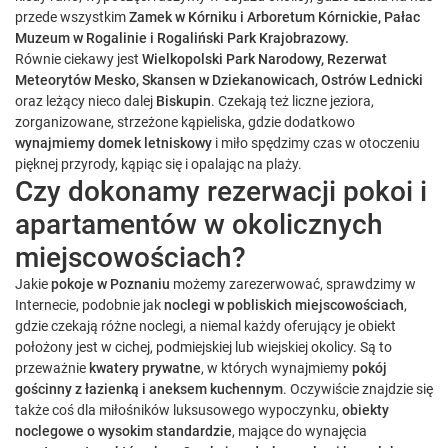
przede wszystkim
Zamek w Kórniku i Arboretum Kórnickie, Pałac
Muzeum w Rogalinie i Rogaliński Park Krajobrazowy.
Równie ciekawy jest
Wielkopolski Park Narodowy, Rezerwat
Meteorytów Mesko, Skansen w Dziekanowicach, Ostrów Lednicki
oraz leżący nieco dalej
Biskupin
. Czekają też liczne jeziora,
zorganizowane, strzeżone kąpieliska, gdzie dodatkowo
wynajmiemy domek letniskowy
i miło spędzimy czas w otoczeniu
pięknej przyrody, kąpiąc się i opalając na plaży.
Czy dokonamy rezerwacji pokoi i
apartamentów w okolicznych
miejscowościach?
Jakie
pokoje w Poznaniu
możemy zarezerwować, sprawdzimy w
Internecie, podobnie jak
noclegi w pobliskich miejscowościach
,
gdzie czekają różne noclegi, a niemal każdy oferujący je obiekt
położony jest w cichej, podmiejskiej lub wiejskiej okolicy. Są to
przeważnie
kwatery prywatne
, w których wynajmiemy
pokój
gościnny z łazienką i aneksem kuchennym
. Oczywiście znajdzie się
także coś dla miłośników luksusowego wypoczynku,
obiekty
noclegowe o wysokim standardzie
, mające do wynajęcia