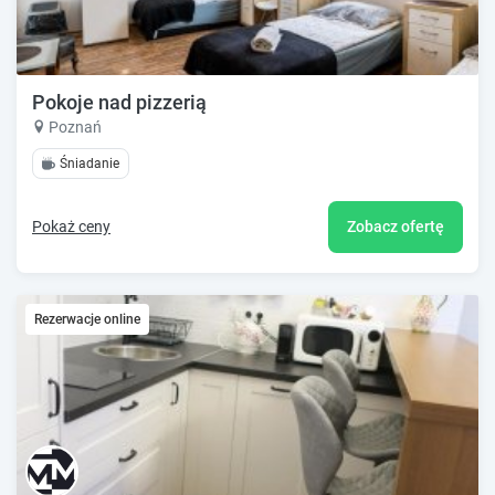
Pokoje nad pizzerią
Poznań
Śniadanie
Pokaż ceny
Zobacz ofertę
Rezerwacje online