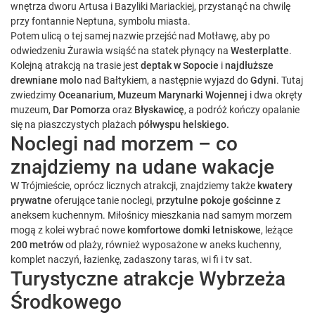
wnętrza dworu Artusa i Bazyliki Mariackiej, przystanąć na chwilę
przy fontannie Neptuna, symbolu miasta.
Potem ulicą o tej samej nazwie przejść nad Motławę, aby po
odwiedzeniu Żurawia wsiąść na statek płynący na
Westerplatte
.
Kolejną atrakcją na trasie jest
deptak w Sopocie
i
najdłuższe
drewniane molo
nad Bałtykiem, a następnie wyjazd do
Gdyni
. Tutaj
zwiedzimy
Oceanarium, Muzeum Marynarki Wojennej
i dwa okręty
muzeum,
Dar Pomorza
oraz
Błyskawicę
, a podróż kończy opalanie
się na piaszczystych plażach
półwyspu helskiego.
Noclegi nad morzem – co
znajdziemy na udane wakacje
W Trójmieście, oprócz licznych atrakcji, znajdziemy także
kwatery
prywatne
oferujące tanie noclegi,
przytulne pokoje gościnne
z
aneksem kuchennym. Miłośnicy mieszkania nad samym morzem
mogą z kolei wybrać nowe
komfortowe domki letniskowe
, leżące
200 metrów
od plaży, również wyposażone w aneks kuchenny,
komplet naczyń, łazienkę, zadaszony taras, wi fi i tv sat.
Turystyczne atrakcje Wybrzeża
Środkowego