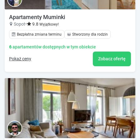
Apartamenty Muminki
Sopot
•
9.8
Wyjątkowy!
Bezpłatna zmiana terminu
Stworzony dla rodzin
6
apartamentów dostępnych w tym obiekcie
Pokaż ceny
Zobacz ofertę