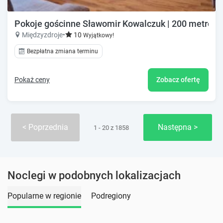
Pokoje gościnne Sławomir Kowalczuk | 200 metrów
Międzyzdroje
•
10
Wyjątkowy!
Bezpłatna zmiana terminu
Pokaż ceny
Zobacz ofertę
Poprzednia
Następna
1 - 20 z 1858
Noclegi w podobnych lokalizacjach
Popularne w regionie
Podregiony