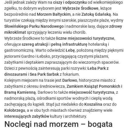
Jeśli jednak zależy Wam na
ciszy i odpoczynku
od wielkomiejskiego
zgiełku, to dobrym wyborem jest
Wybrzeże Środkowe
, leżące
bezpośrednio nad
Morzem Bałtyckim
, a nie
Zatoką Gdańską
. Na
turystów czekają między innymi szerokie, piaszczyste plaże, wydmy
Słowińskiego Parku Narodowego
i nadmorskie lasy, dające
zdrowy
mikroklimat
sprzyjający leczeniu wielu chorób.
Wybrzeże Środkowe to także
liczne miejscowości turystyczne
,
oferujące
szereg atrakcji
i
pełną infrastrukturę
hotelarską i
gastronomiczną. Warto odwiedzić
Łebę
, położoną między pięknymi
jeziorami Gardno i Łebsko, przyciągającą czystymi plażami,
zabytkami i deptakiem zapraszającym do wieczornych spacerów.
Dzieci z pewnością zainteresują parki rozrywki:
Łeba Park z
dinozaurami
i
Sea Park Sarbsk
z fokarium.
Kolejnym miejscem na trasie jest
Darłowo
, historyczne miasto z
zabytkami z okresu średniowiecza,
Zamkiem Książąt Pomorskich i
Bramą Kamienną
. Darłowo to także
miejscowość turystyczna
, z
nadmorską plażą, ośrodkami sportów wodnych i ciepłą wodą
zachęcającą do kąpieli. Stąd już niedaleko do
Koszalina
oraz do
Kołobrzegu
, a w obu tych miastach również znajdziemy wiele
interesujących zabytków
kultury i architektury.
Noclegi nad morzem – bogata