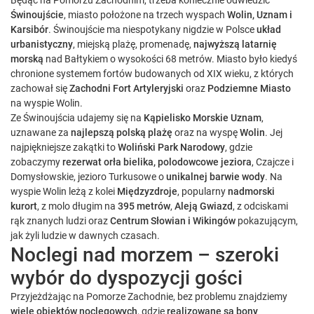
Będąc na Pomorzu Zachodnim, trzeba koniecznie odwiedzić
Świnoujście
, miasto położone na trzech wyspach
Wolin, Uznam i
Karsibór
. Świnoujście ma niespotykany nigdzie w Polsce
układ
urbanistyczny
, miejską plażę, promenadę,
najwyższą latarnię
morską
nad Bałtykiem o wysokości 68 metrów. Miasto było kiedyś
chronione systemem fortów budowanych od XIX wieku, z których
zachował się
Zachodni Fort Artyleryjski
oraz
Podziemne Miasto
na wyspie Wolin.
Ze Świnoujścia udajemy się na
Kąpielisko Morskie Uznam
,
uznawane za
najlepszą polską plażę
oraz na wyspę
Wolin
. Jej
najpiękniejsze zakątki to
Woliński Park Narodowy
, gdzie
zobaczymy
rezerwat orła bielika, polodowcowe jeziora
, Czajcze i
Domysłowskie, jezioro Turkusowe o
unikalnej barwie wody
. Na
wyspie Wolin leżą z kolei
Międzyzdroje
, popularny
nadmorski
kurort
, z molo długim na
395 metrów
,
Aleją Gwiazd
, z odciskami
rąk znanych ludzi oraz
Centrum Słowian i Wikingów
pokazującym,
jak żyli ludzie w dawnych czasach.
Noclegi nad morzem – szeroki
wybór do dyspozycji gości
Przyjeżdżając na Pomorze Zachodnie, bez problemu znajdziemy
wiele obiektów noclegowych
, gdzie
realizowane są bony