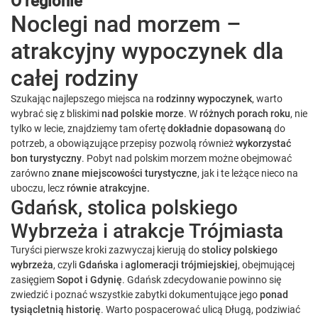
O regionie
Noclegi nad morzem –
atrakcyjny wypoczynek dla
całej rodziny
Szukając najlepszego miejsca na
rodzinny wypoczynek
, warto
wybrać się z bliskimi
nad polskie morze
. W
różnych porach roku
, nie
tylko w lecie, znajdziemy tam ofertę
dokładnie dopasowaną
do
potrzeb, a obowiązujące przepisy pozwolą również
wykorzystać
bon turystyczny
. Pobyt nad polskim morzem możne obejmować
zarówno
znane miejscowości turystyczne
, jak i te leżące nieco na
uboczu, lecz
równie atrakcyjne.
Gdańsk, stolica polskiego
Wybrzeża i atrakcje Trójmiasta
Turyści pierwsze kroki zazwyczaj kierują do
stolicy polskiego
wybrzeża
, czyli
Gdańska
i
aglomeracji trójmiejskiej
, obejmującej
zasięgiem
Sopot i Gdynię
. Gdańsk zdecydowanie powinno się
zwiedzić i poznać wszystkie zabytki dokumentujące jego
ponad
tysiącletnią historię
. Warto pospacerować ulicą Długą, podziwiać