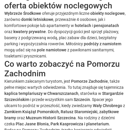
oferta obiektów noclegowych
Wybrzeże Środkowe
oferuje przyjezdnym liczne
obiekty noclegowe
,
zarówno
domki letniskowe
, przeważnie 4 osobowe, jak i
komfortowe pokoje lub apartamenty w
hotelach
i
pensjonatach
oraz
kwatery prywatne
. Do dyspozycji gości jest sprzęt plażowy,
baseny z podgrzewaną wodą, plac zabaw dla dzieci, bezpłatny
parking i wypożyczalnia rowerów. Miłośnicy
podróży z namiotem
mogą udać się na
pole namiotowe
z pawilonami sanitarnymi,
toaletami i prysznicami.
Co warto zobaczyć na Pomorzu
Zachodnim
Kierunkiem zalecanym turystom, jest
Pomorze Zachodnie
, także
pełne miejsc wartych odwiedzenia. To tutaj znajduje się tajemnicza
kaplica templariuszy w Chwarszczanach
, starówka w
Stargardzie
Szczecińskim
i przede wszystkim sam
Szczecin
. Spacer jego
ulicami to podróż w przeszłość, kiedy zwiedzamy
Wały Chrobrego
z
Zamkiem Książąt Pomorskich, Ratusz Staromiejski, zabytkowe
bramy
oraz
Muzeum Historii Szczecina
. Na rodziny z dziećmi
czeka
Plac Jasne Błonia, Park Kasprowicza i planetarium.