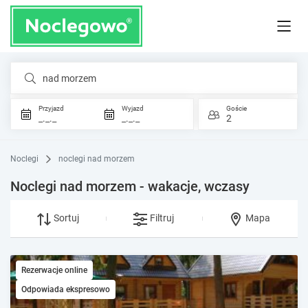
nad morzem
Przyjazd
Wyjazd
Goście
_._._
_._._
2
Noclegi
noclegi nad morzem
Noclegi nad morzem - wakacje, wczasy
Sortuj
Filtruj
Mapa
Rezerwacje online
Odpowiada ekspresowo