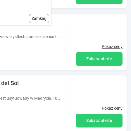
Zamknij
Ok Hostel Madrid, który oferuje bezpłatne WiFi we wszystkich pomieszczeniach, znajduje się w Madrycie, 200 metrów od stacji metra La Latina. Na miejscu do dyspozycji Gości jest bar i wspólna kuc...
Pokaż ceny
Zobacz ofertę
del Sol
Obiekt B&B Hotel Madrid Centro Puerta del Sol jest usytuowany w Madrycie, 100 metrów od placu Puerta del Sol. Oferuje on klimatyzowane pokoje oraz bezpłatne WiFi we wszystkich pomieszczeniach.
Pokaż ceny
Zobacz ofertę