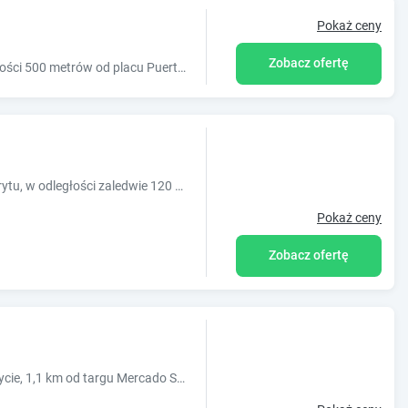
Pokaż ceny
Zobacz ofertę
Hotel Gran Vía Capital oferuje bezpłatne WiFi i znajduje się w odległości 500 metrów od placu Puerta del Sol. Na miejscu do dyspozycji Gości jest również czynny w sezonie basen z biczami wodn...
Hostel Toc Madryt znajduje się w centrum Madrytu, w odległości zaledwie 120 metrów od placu Puerta del Sol. Ten stylowy, nowoczesny obiekt oferuje eleganckie i klimatyzowane pokoje z bezpłatnym W...
Pokaż ceny
Zobacz ofertę
Hostel 2060 The Newton położony jest w Madrycie, 1,1 km od targu Mercado San Miguel. Oferuje on klimatyzowane pokoje i wspólny salon. Pozostałe udogodnienia obejmują wspólną kuchnię. We wszyst...