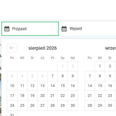
P
P
r
r
pania
noclegi Madryt
sierpień 2026
wrze
e
e
s
s
 Madrycie
Pn
Wt
Śr
Cz
Pt
So
Nd
Pn
Wt
Śr
s
s
t
t
1
2
1
2
serwisów partnerskich
h
h
e
e
3
4
5
6
7
8
9
7
8
9
Only YOU Hotel Atocha
d
d
10
11
12
13
14
15
o
16
14
15
16
o
Madryt
•
9.0
Znakomity!
w
w
17
18
19
20
21
22
23
21
22
23
n
n
a
a
24
25
26
27
28
29
30
28
29
30
r
r
r
r
31