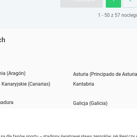
1 - 50 z 57 nocle
ch
ia (Aragón)
Asturia (Principado de Asturi
Kanaryjskie (Canarias)
Kantabria
madura
Galicja (Galicia)
 są dla fanów sportu – stadiony światowej sławy zespołów, jak Real czy A