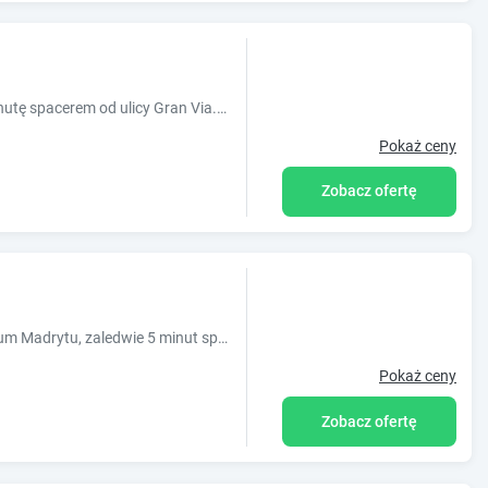
Hostel Generator Madrid usytuowany jest 1 minutę spacerem od ulicy Gran Via. Oferuje on taras na dachu z barem i 2 wannami z hydromasażem.
Pokaż ceny
Zobacz ofertę
Hostel Far Home Atocha położony jest w centrum Madrytu, zaledwie 5 minut spacerem od placu Plaza Mayor oraz 300 metrów od placu Puerta del Sol. Obiekt urządzony jest w nowoczesnym stylu i oferuje ...
Pokaż ceny
Zobacz ofertę