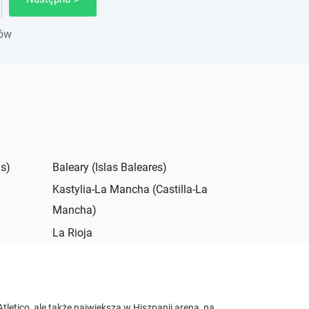
gów
as)
Baleary (Islas Baleares)
Kastylia-La Mancha (Castilla-La
Mancha)
La Rioja
tletico, ale także największa w Hiszpanii arena, na