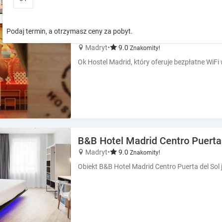
o
o
w
w
k
k
Podaj termin, a otrzymasz ceny za pobyt.
Ok Hostel Madrid
e
e
y
y
Madryt
•
9.0
Znakomity!
t
t
o
o
i
i
n
n
t
t
e
e
r
r
a
a
B&B Hotel Madrid Centro Puerta 
c
c
t
t
Madryt
•
9.0
Znakomity!
w
w
i
i
t
t
h
h
t
t
h
h