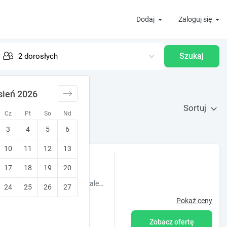
Dodaj
Zaloguj się
Szukaj
sień 2026
Sortuj
Cz
Pt
So
Nd
3
4
5
6
10
11
12
13
17
18
19
20
Hotel Only YOU Atocha mieści się w XIX-wiecznym budynku usytuowanym zaledwie 150 metrów od madryckiego dworca kolejowego Madryt Atocha. Z jego okien roztacza się widok na ulice Paseo Infanta Isabe...
24
25
26
27
Pokaż ceny
Zobacz ofertę