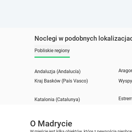
Noclegi w podobnych lokalizacja
Pobliskie regiony
Aragon
Andaluzja (Andalucía)
Kraj Basków (País Vasco)
Wyspy 
Estre
Katalonia (Catalunya)
O Madrycie
W mieście jest kilka obiektów, które z pewnością nieobce