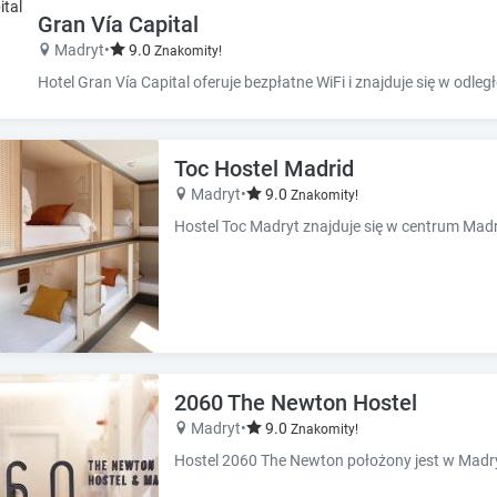
e
e
Gran Vía Capital
.
.
Madryt
•
9.0
Znakomity!
P
P
r
r
e
e
s
s
s
s
Toc Hostel Madrid
t
t
Madryt
•
9.0
Znakomity!
h
h
e
e
q
q
u
u
e
e
s
s
t
t
i
i
o
o
2060 The Newton Hostel
n
n
Madryt
•
9.0
Znakomity!
m
m
a
a
r
r