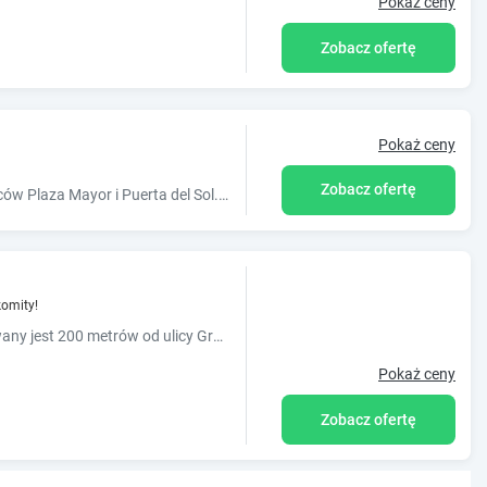
Pokaż ceny
Zobacz ofertę
Pokaż ceny
Zobacz ofertę
Hotel Francisco I jest położony w Madrycie, zaledwie 250 metrów od placów Plaza Mayor i Puerta del Sol. Oferuje on całodobową recepcję oraz prosto urządzone pokoje z łazienką, telewizorem i ...
omity!
Hotel 7 Islas usytuowany jest 200 metrów od ulicy Gran Via w Madrycie. Obiekt oferuje bezpłatne WiFi oraz eleganckie pokoje z klimatyzacją i wyłożoną marmurem łazienką z zestawem kosmetyków. ...
Pokaż ceny
Zobacz ofertę